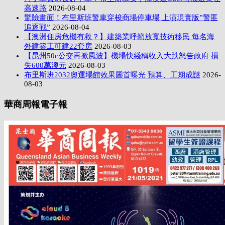
高速路
2026-08-04
驚險畫面！布里斯班警車穿梭商場停車場 上演現實版”警匪
追逐戰”
2026-08-04
【澳洲住房危機有救？】建築業呼籲放寬技術移民 每名海
外建築工可建22套房
2026-08-03
【昆州50c公交再掀風波】機場快綫稱收入大跌怒告政府 損
失600萬澳元
2026-08-03
布里斯班2032奧運場館效果圖首曝光 預算、工期成謎
2026-
08-03
華商周報電子報