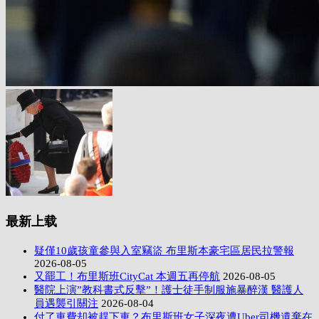
最新上载
疑僅10歲孩童參與入室竊盜 布里斯本豪宅區居民拉警報
2026-08-05
又罷工！布里斯班CityCat 本週五再停航
2026-08-05
醫院上演”教科書式反擊”！護士徒手制服施暴醉漢 醫護人
員遇襲引關注
2026-08-04
付了車費却被趕下車？布里斯班女子深夜遭Uber司機遺棄在