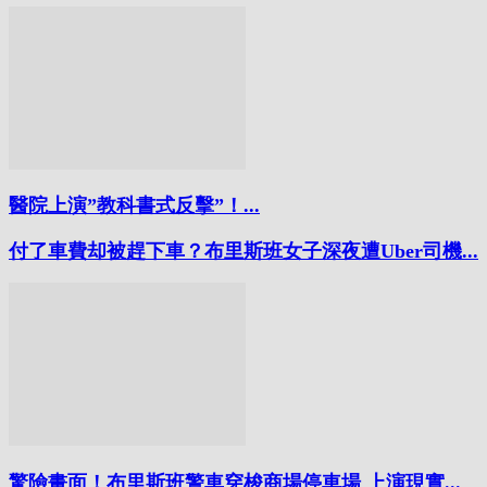
醫院上演”教科書式反擊”！...
付了車費却被趕下車？布里斯班女子深夜遭Uber司機...
驚險畫面！布里斯班警車穿梭商場停車場 上演現實...