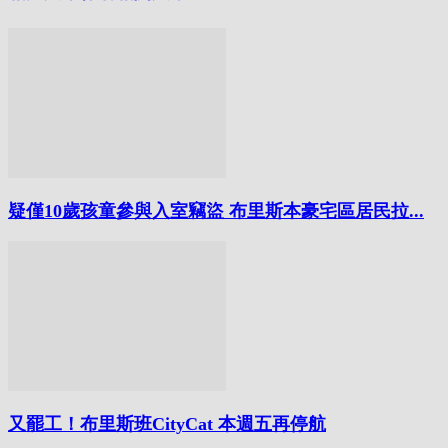
疑僅10歲孩童參與入室竊盜 布里斯本豪宅區居民拉...
又罷工！布里斯班CityCat 本週五再停航