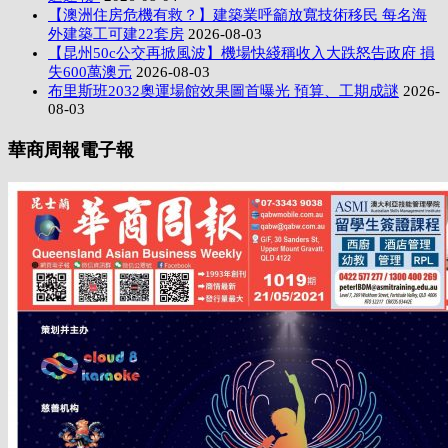
【澳洲住房危機有救？】建築業呼籲放寬技術移民 每名海
外建築工可建22套房
2026-08-03
【昆州50c公交再掀風波】機場快綫稱收入大跌怒告政府 損
失600萬澳元
2026-08-03
布里斯班2032奧運場館效果圖首曝光 預算、工期成謎
2026-
08-03
華商周報電子報