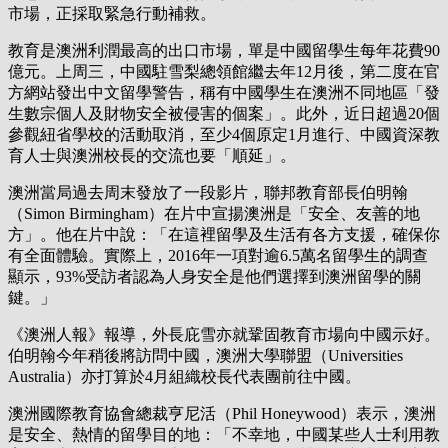
市場，正採取緊急行動補救。
教育是澳洲利潤最高的出口市場，單是中國留學生每年花費90
億元。上周三，中國駐雪梨總領館繼去年12月後，第二度在官
方網站發出中文留學警告，稱有中國學生在澳洲不同地區「發
生數宗個人及財物安全被侵害的個案」。此外，近日超過20個
參觀紐省學校的活動取消，至少4個原定1月進行、中國資深教
育人士與澳洲校長的交流也要「順延」。
澳洲當局過去周末發放了一段影片，聯邦教育部長伯明翰
（Simon Birmingham）在片中宣揚澳洲是「安全、友善的地
方」。他在片中說：「在這裡留學及生活有各方支援，確保你
有全面體驗。實際上，2016年一項對逾6.5萬名留學生的調查
顯示，93%受訪者認為人身安全是他們選擇到澳洲留學的關
鍵。」
《澳洲人報》報導，外長庇雪亦就鞏固教育市場向中國示好。
伯明翰今年稍後將訪問中國，澳洲大學聯盟（Universities
Australia）亦打算於4月組織校長代表團前往中國。
澳洲國際教育協會總裁亨尼活（Phil Honeywood）表示，澳洲
是安全、熱情的留學目的地：「不幸地，中國某些人士利用教