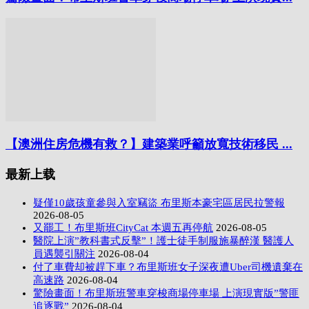
【澳洲住房危機有救？】建築業呼籲放寬技術移民 ...
最新上载
疑僅10歲孩童參與入室竊盜 布里斯本豪宅區居民拉警報
2026-08-05
又罷工！布里斯班CityCat 本週五再停航
2026-08-05
醫院上演”教科書式反擊”！護士徒手制服施暴醉漢 醫護人
員遇襲引關注
2026-08-04
付了車費却被趕下車？布里斯班女子深夜遭Uber司機遺棄在
高速路
2026-08-04
驚險畫面！布里斯班警車穿梭商場停車場 上演現實版”警匪
追逐戰”
2026-08-04