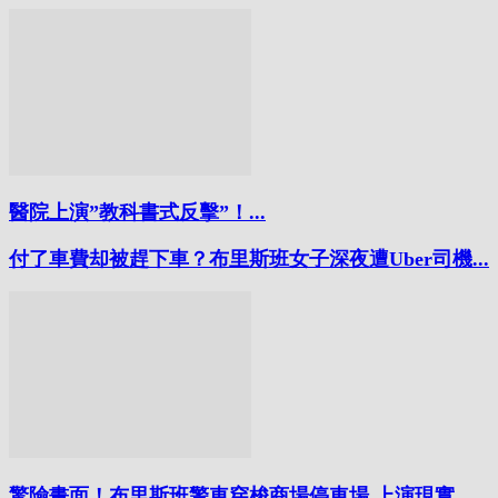
醫院上演”教科書式反擊”！...
付了車費却被趕下車？布里斯班女子深夜遭Uber司機...
驚險畫面！布里斯班警車穿梭商場停車場 上演現實...