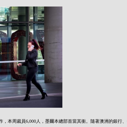
作，本周裁員6,000人，墨爾本總部首當其衝。隨著澳洲的銀