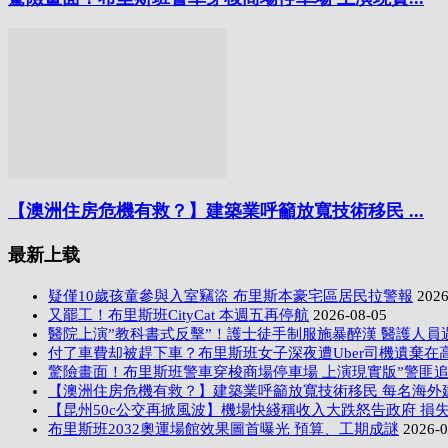
【澳洲住房危機有救？】建築業呼籲放寬技術移民 ...
最新上载
疑僅10歲孩童參與入室竊盜 布里斯本豪宅區居民拉警報
2026
又罷工！布里斯班CityCat 本週五再停航
2026-08-05
醫院上演”教科書式反擊”！護士徒手制服施暴醉漢 醫護人員
付了車費却被趕下車？布里斯班女子深夜遭Uber司機遺棄在
驚險畫面！布里斯班警車穿梭商場停車場 上演現實版”警匪追
【澳洲住房危機有救？】建築業呼籲放寬技術移民 每名海外
【昆州50c公交再掀風波】機場快綫稱收入大跌怒告政府 損失
布里斯班2032奧運場館效果圖首曝光 預算、工期成謎
2026-0