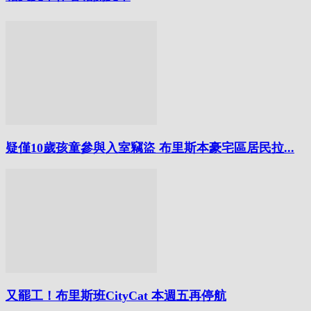
疑僅10歲孩童參與入室竊盜 布里斯本豪宅區居民拉...
又罷工！布里斯班CityCat 本週五再停航