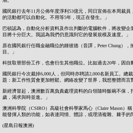
潮。
國民銀行去年11月公佈年度淨利53億元，同日宣佈在本周裁員，每五人就
的活動都可以自動化。不用等5年，現正在發生。」
巴頓認為，自動化分析資料及作出判斷的電腦軟件，將改變企
目將十分巨大。我認為我們仍意識到它的發展規模及速度。」
原在國民銀行任職金融職位的鍾彼德（音譯，Peter Chun
目。」
科技取替部份工作，也會衍生其他職位。比如過去20年，因
國民銀行今次裁掉6,000人，但同時亦聘請2,000名新員工。總
題：新工作性質會更加輕鬆。網絡改變了世界，我想整體而言對
新經濟冒起，澳洲數百萬負責處理資料的白領隨時飯碗不保，打
歲，渴求與時並進。」
澳洲科學院（CSIRO）高級社會科學家馬心（Claire M
能發揮人類的功能，如表達同情、體諒，或理清複雜、棘手的
(星島日報澳洲)