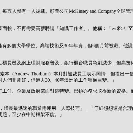
有一人被裁。顧問公司McKinsey and Company全球管理
業面貌，不再需要高薪聘請「知識工作者」。他稱：「未來5年至
g），擁有多個大學學位、高端技術及30年年資，但6個月前被裁
自動櫃員機及網上理財服務普及，銀行櫃台職員急劇減少，但高技
裁索本（Andrew Thorburn）本月對被裁員工表示同情，但
人們非常好，但過去30、40年澳洲的工作種類巨變。」
工仔、企業及政府需面對這轉變。巴頓亦務求取得新的資格。他
ason）稱，增長最迅速的職業需運用「人際技巧」，「仔細想想這
問題，至少在中期框架不能。」