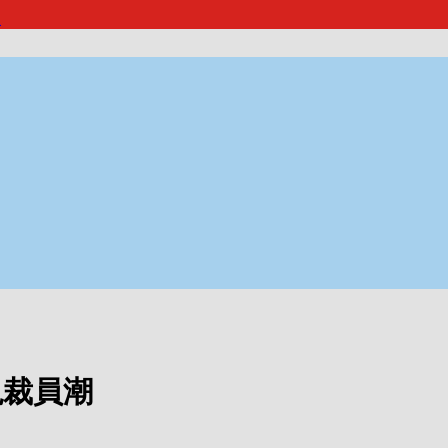
報
現裁員潮