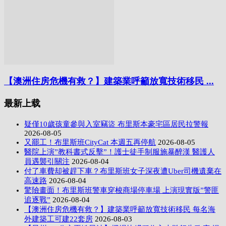
【澳洲住房危機有救？】建築業呼籲放寬技術移民 ...
最新上载
疑僅10歲孩童參與入室竊盜 布里斯本豪宅區居民拉警報
2026-08-05
又罷工！布里斯班CityCat 本週五再停航
2026-08-05
醫院上演”教科書式反擊”！護士徒手制服施暴醉漢 醫護人
員遇襲引關注
2026-08-04
付了車費却被趕下車？布里斯班女子深夜遭Uber司機遺棄在
高速路
2026-08-04
驚險畫面！布里斯班警車穿梭商場停車場 上演現實版”警匪
追逐戰”
2026-08-04
【澳洲住房危機有救？】建築業呼籲放寬技術移民 每名海
外建築工可建22套房
2026-08-03