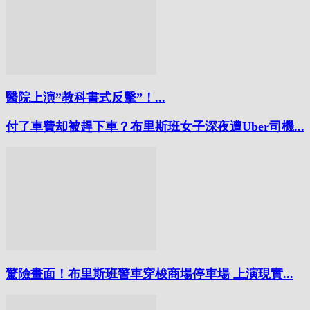
醫院上演”教科書式反擊”！...
付了車費却被趕下車？布里斯班女子深夜遭Uber司機...
驚險畫面！布里斯班警車穿梭商場停車場 上演現實...