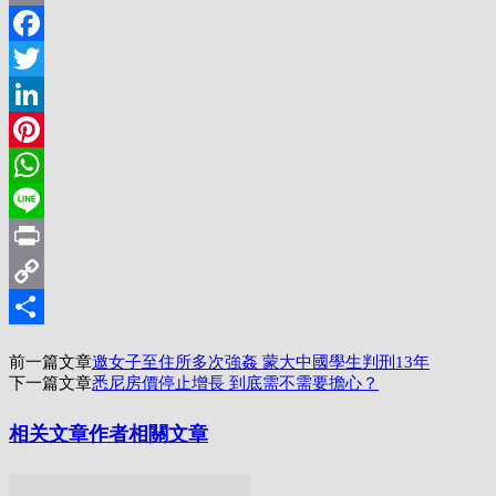
Email
Facebook
Twitter
LinkedIn
Pinterest
WhatsApp
Line
Print
Copy
Link
分
前一篇文章
邀女子至住所多次強姦 蒙大中國學生判刑13年
享
下一篇文章
悉尼房價停止增長 到底需不需要擔心？
相关文章
作者相關文章