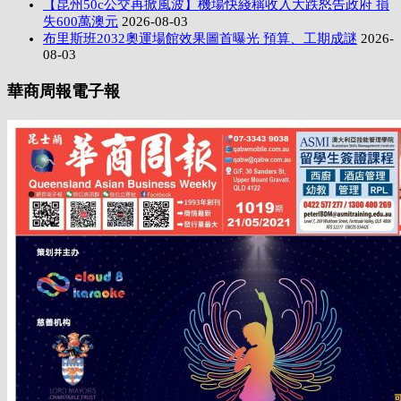
【昆州50c公交再掀風波】機場快綫稱收入大跌怒告政府 損
失600萬澳元
2026-08-03
布里斯班2032奧運場館效果圖首曝光 預算、工期成謎
2026-
08-03
華商周報電子報