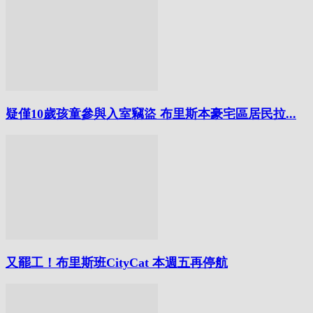
疑僅10歲孩童參與入室竊盜 布里斯本豪宅區居民拉...
又罷工！布里斯班CityCat 本週五再停航