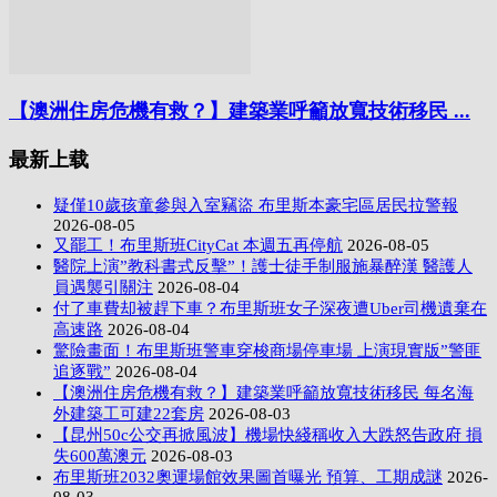
【澳洲住房危機有救？】建築業呼籲放寬技術移民 ...
最新上载
疑僅10歲孩童參與入室竊盜 布里斯本豪宅區居民拉警報
2026-08-05
又罷工！布里斯班CityCat 本週五再停航
2026-08-05
醫院上演”教科書式反擊”！護士徒手制服施暴醉漢 醫護人
員遇襲引關注
2026-08-04
付了車費却被趕下車？布里斯班女子深夜遭Uber司機遺棄在
高速路
2026-08-04
驚險畫面！布里斯班警車穿梭商場停車場 上演現實版”警匪
追逐戰”
2026-08-04
【澳洲住房危機有救？】建築業呼籲放寬技術移民 每名海
外建築工可建22套房
2026-08-03
【昆州50c公交再掀風波】機場快綫稱收入大跌怒告政府 損
失600萬澳元
2026-08-03
布里斯班2032奧運場館效果圖首曝光 預算、工期成謎
2026-