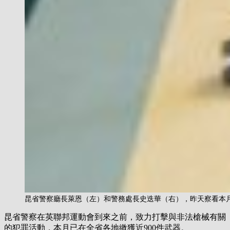
昆省警察廳長萊恩（左）和警務處長史迭華（右），昨天察看本
昆省警察在英聯邦運動會到來之前，致力打擊與非法槍械有關
的犯罪活動，本月已在全省各地繳獲近900件武器。