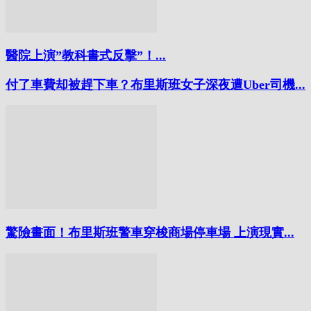
醫院上演”教科書式反擊”！...
付了車費却被趕下車？布里斯班女子深夜遭Uber司機...
驚險畫面！布里斯班警車穿梭商場停車場 上演現實...