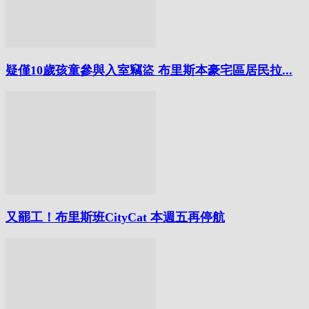
疑僅10歲孩童參與入室竊盜 布里斯本豪宅區居民拉...
又罷工！布里斯班CityCat 本週五再停航