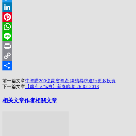
Twitter
LinkedIn
Pinterest
WhatsApp
Line
Print
Copy
Link
分
前一篇文章
中資購200億昆省資產 繼續尋求進行更多投資
享
下一篇文章
【廣府人協會】新春晚宴 26-02-2018
相关文章
作者相關文章