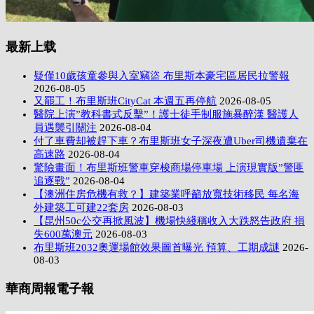
最新上载
疑僅10歲孩童參與入室竊盜 布里斯本豪宅區居民拉警報
2026-08-05
又罷工！布里斯班CityCat 本週五再停航
2026-08-05
醫院上演”教科書式反擊”！護士徒手制服施暴醉漢 醫護人
員遇襲引關注
2026-08-04
付了車費却被趕下車？布里斯班女子深夜遭Uber司機遺棄在
高速路
2026-08-04
驚險畫面！布里斯班警車穿梭商場停車場 上演現實版”警匪
追逐戰”
2026-08-04
【澳洲住房危機有救？】建築業呼籲放寬技術移民 每名海
外建築工可建22套房
2026-08-03
【昆州50c公交再掀風波】機場快綫稱收入大跌怒告政府 損
失600萬澳元
2026-08-03
布里斯班2032奧運場館效果圖首曝光 預算、工期成謎
2026-
08-03
華商周報電子報