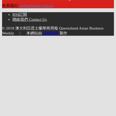
联系我们:
qabw@qabw.com.au
RSS訂閱
聯絡我們 Contact Us
© 2018 澳大利亞昆士蘭華商周報 Queensland Asian Business
Weekly ︱ 本網站由
流動媒體
製作