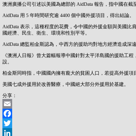
澳洲廣播公司引述以美國為總部的 AidData 報告，指中國在截至 2
AidData 用 5 年時間研究逾 4400 個中國外援項目，得出結論。
AidData 表示，這種程度的花費，令中國的外援金額與美
國經濟、民生、衛生、環境和性別平等。
AidData 總監柏金斯認為，中西方的援助均對地方經濟造
《澳洲人日報》曾大篇幅報導中國針對太平洋島國的援助工程
設。
柏金斯同時指，中國國內擁有龐大的貧困人口，若提高外援項
美國七成外援用於改善醫療，中國絕大部分外援用於基建。
分享：
Email
Facebook
Twitter