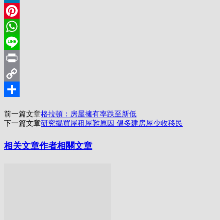
LinkedIn
Pinterest
WhatsApp
Line
Print
Copy
Link
分
前一篇文章
格拉頓：房屋擁有率跌至新低
享
下一篇文章
研究揭買屋租屋難原因 倡多建房屋少收移民
相关文章
作者相關文章