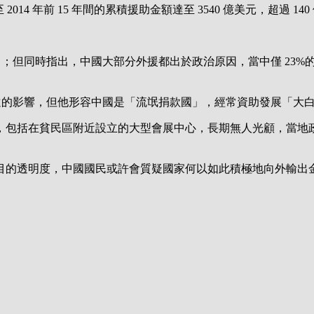
014 年前 15 年間的累積援助金額達至 3540 億美元，超過 1
國比肩；但同時指出，中國大部分外援都出於政治原因，當中僅 2
成深遠的影響，但他形容中國是「流氓捐款國」，經常資助發展「大
，包括在貧民區附近設立的大型會展中心，長期無人光顧，當地
目的透明度，中國國民或許會質疑國家何以如此積極地向外輸出