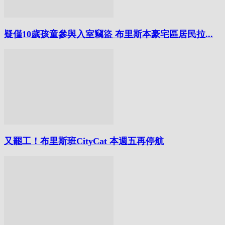
疑僅10歲孩童參與入室竊盜 布里斯本豪宅區居民拉...
又罷工！布里斯班CityCat 本週五再停航