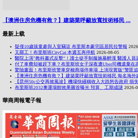
【澳洲住房危機有救？】建築業呼籲放寬技術移民 ...
最新上载
疑僅10歲孩童參與入室竊盜 布里斯本豪宅區居民拉警報
2026
又罷工！布里斯班CityCat 本週五再停航
2026-08-05
醫院上演”教科書式反擊”！護士徒手制服施暴醉漢 醫護人員
付了車費却被趕下車？布里斯班女子深夜遭Uber司機遺棄在
驚險畫面！布里斯班警車穿梭商場停車場 上演現實版”警匪追
【澳洲住房危機有救？】建築業呼籲放寬技術移民 每名海外
【昆州50c公交再掀風波】機場快綫稱收入大跌怒告政府 損失
布里斯班2032奧運場館效果圖首曝光 預算、工期成謎
2026-0
華商周報電子報