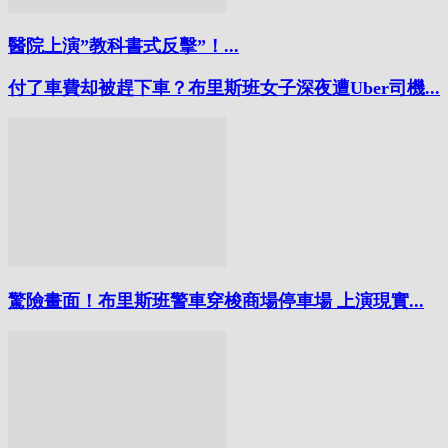
醫院上演”教科書式反擊”！...
付了車費却被趕下車？布里斯班女子深夜遭Uber司機...
驚險畫面！布里斯班警車穿梭商場停車場 上演現實...