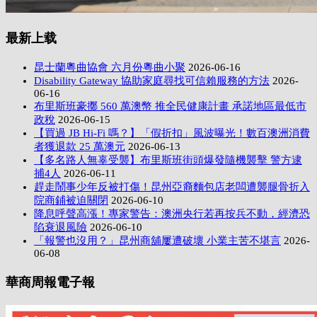
最新上载
昆士蘭粵曲協會 六月份粵曲小聚
2026-06-16
Disability Gateway 協助家庭尋找可信賴服務的方法
2026-
06-16
布里斯班豪擲 560 萬澳幣 推全民健康計畫 承諾地區最低市
政稅
2026-06-15
【買過 JB Hi-Fi 嗎？】「假折扣」風波曝光！數百澳洲消費
者獲退款 25 萬澳元
2026-06-13
【多名路人無辜受襲】布里斯班街頭爆發隨機襲擊 警方逮
捕4人
2026-06-11
趕走鬧事少年反被打傷！昆州亞裔麵包店老闆遭襲腿骨折入
院商鋪被迫關閉
2026-06-10
降息呼聲高漲！專家警告：澳洲央行若再按兵不動，經濟恐
陷衰退風險
2026-06-10
「報警也沒用？」昆州商舖屢遭破壞 小業主苦不堪言
2026-
06-08
華商周報電子報