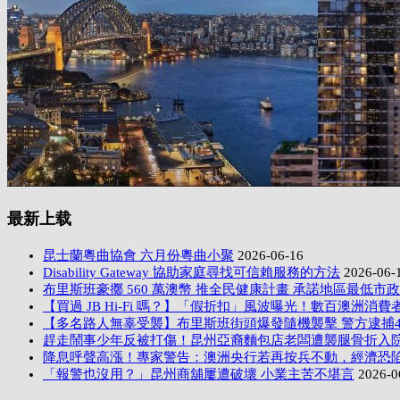
最新上载
昆士蘭粵曲協會 六月份粵曲小聚
2026-06-16
Disability Gateway 協助家庭尋找可信賴服務的方法
2026-06-
布里斯班豪擲 560 萬澳幣 推全民健康計畫 承諾地區最低市
【買過 JB Hi-Fi 嗎？】「假折扣」風波曝光！數百澳洲消費者
【多名路人無辜受襲】布里斯班街頭爆發隨機襲擊 警方逮捕
趕走鬧事少年反被打傷！昆州亞裔麵包店老闆遭襲腿骨折入
降息呼聲高漲！專家警告：澳洲央行若再按兵不動，經濟恐
「報警也沒用？」昆州商舖屢遭破壞 小業主苦不堪言
2026-0