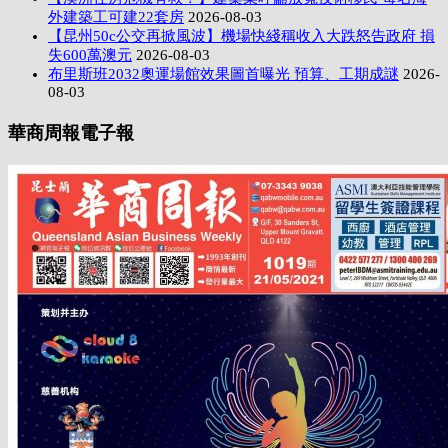
外建築工可建22套房
2026-08-03
【昆州50c公交再掀風波】機場快綫稱收入大跌怒告政府 損
失600萬澳元
2026-08-03
布里斯班2032奧運場館效果圖首曝光 預算、工期成謎
2026-
08-03
華商周報電子報