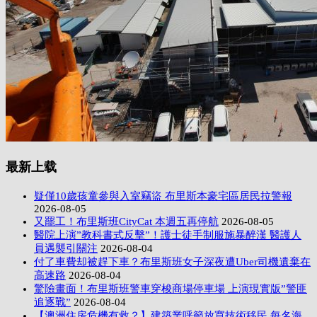
最新上载
疑僅10歲孩童參與入室竊盜 布里斯本豪宅區居民拉警報
2026-08-05
又罷工！布里斯班CityCat 本週五再停航
2026-08-05
醫院上演”教科書式反擊”！護士徒手制服施暴醉漢 醫護人
員遇襲引關注
2026-08-04
付了車費却被趕下車？布里斯班女子深夜遭Uber司機遺棄在
高速路
2026-08-04
驚險畫面！布里斯班警車穿梭商場停車場 上演現實版”警匪
追逐戰”
2026-08-04
【澳洲住房危機有救？】建築業呼籲放寬技術移民 每名海