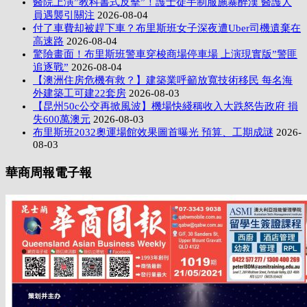
醫院上演”教科書式反擊”！護士徒手制服施暴醉漢 醫護人
員遇襲引關注
2026-08-04
付了車費却被趕下車？布里斯班女子深夜遭Uber司機遺棄在
高速路
2026-08-04
驚險畫面！布里斯班警車穿梭商場停車場 上演現實版”警匪
追逐戰”
2026-08-04
【澳洲住房危機有救？】建築業呼籲放寬技術移民 每名海
外建築工可建22套房
2026-08-03
【昆州50c公交再掀風波】機場快綫稱收入大跌怒告政府 損
失600萬澳元
2026-08-03
布里斯班2032奧運場館效果圖首曝光 預算、工期成謎
2026-
08-03
華商周報電子報