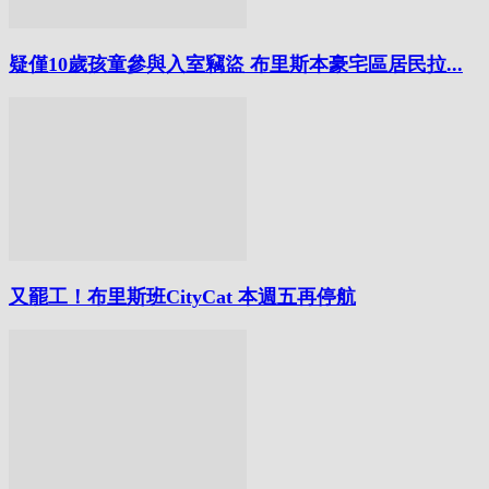
疑僅10歲孩童參與入室竊盜 布里斯本豪宅區居民拉...
又罷工！布里斯班CityCat 本週五再停航