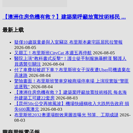
【澳洲住房危機有救？】建築業呼籲放寬技術移民 ...
最新上载
疑僅10歲孩童參與入室竊盜 布里斯本豪宅區居民拉警報
2026-08-05
又罷工！布里斯班CityCat 本週五再停航
2026-08-05
醫院上演”教科書式反擊”！護士徒手制服施暴醉漢 醫護人
員遇襲引關注
2026-08-04
付了車費却被趕下車？布里斯班女子深夜遭Uber司機遺棄在
高速路
2026-08-04
驚險畫面！布里斯班警車穿梭商場停車場 上演現實版”警匪
追逐戰”
2026-08-04
【澳洲住房危機有救？】建築業呼籲放寬技術移民 每名海
外建築工可建22套房
2026-08-03
【昆州50c公交再掀風波】機場快綫稱收入大跌怒告政府 損
失600萬澳元
2026-08-03
布里斯班2032奧運場館效果圖首曝光 預算、工期成謎
2026-
08-03
華商周報電子報