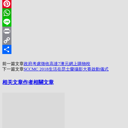
LinkedIn
Pinterest
WhatsApp
Line
Print
Copy
Link
分
前一篇文章
政府考慮徵收高達7澳元網上購物稅
享
下一篇文章
SCCMC 2018生活在昆士蘭攝影大賽啟動儀式
相关文章
作者相關文章