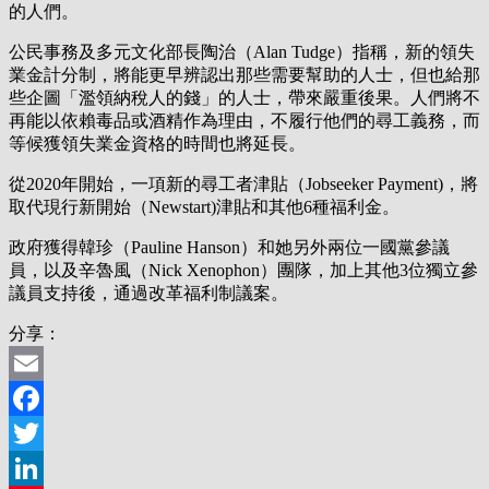
的人們。
公民事務及多元文化部長陶治（Alan Tudge）指稱，新的領失
業金計分制，將能更早辨認出那些需要幫助的人士，但也給那
些企圖「濫領納稅人的錢」的人士，帶來嚴重後果。人們將不
再能以依賴毒品或酒精作為理由，不履行他們的尋工義務，而
等候獲領失業金資格的時間也將延長。
從2020年開始，一項新的尋工者津貼（Jobseeker Payment)，將
取代現行新開始（Newstart)津貼和其他6種福利金。
政府獲得韓珍（Pauline Hanson）和她另外兩位一國黨參議
員，以及辛魯風（Nick Xenophon）團隊，加上其他3位獨立參
議員支持後，通過改革福利制議案。
分享：
Email
Facebook
Twitter