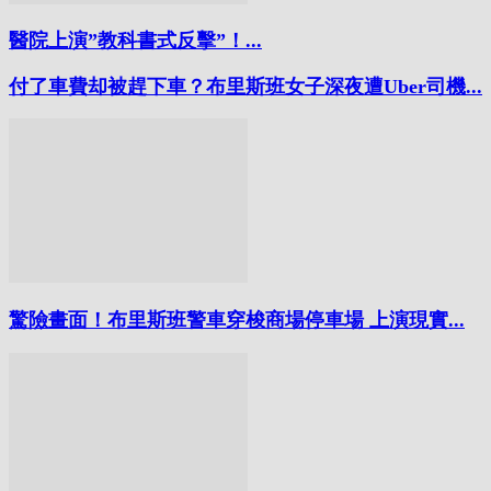
醫院上演”教科書式反擊”！...
付了車費却被趕下車？布里斯班女子深夜遭Uber司機...
驚險畫面！布里斯班警車穿梭商場停車場 上演現實...