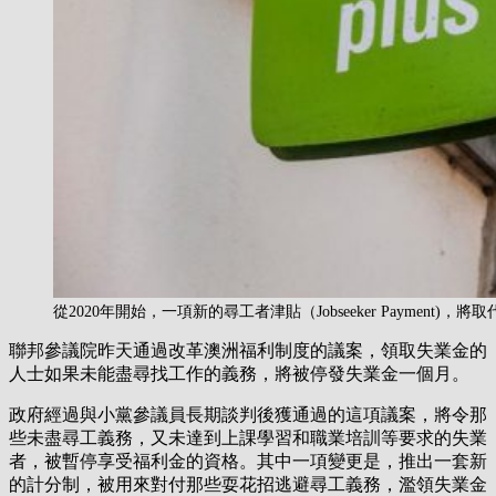
從2020年開始，一項新的尋工者津貼（Jobseeker Payment)，
聯邦參議院昨天通過改革澳洲福利制度的議案，領取失業金的
人士如果未能盡尋找工作的義務，將被停發失業金一個月。
政府經過與小黨參議員長期談判後獲通過的這項議案，將令那
些未盡尋工義務，又未達到上課學習和職業培訓等要求的失業
者，被暫停享受福利金的資格。其中一項變更是，推出一套新
的計分制，被用來對付那些耍花招逃避尋工義務，濫領失業金