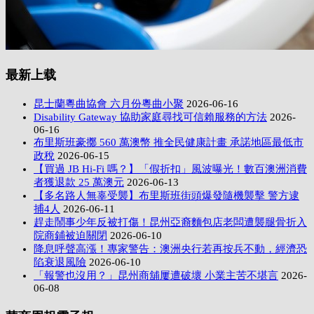
最新上载
昆士蘭粵曲協會 六月份粵曲小聚
2026-06-16
Disability Gateway 協助家庭尋找可信賴服務的方法
2026-
06-16
布里斯班豪擲 560 萬澳幣 推全民健康計畫 承諾地區最低市
政稅
2026-06-15
【買過 JB Hi-Fi 嗎？】「假折扣」風波曝光！數百澳洲消費
者獲退款 25 萬澳元
2026-06-13
【多名路人無辜受襲】布里斯班街頭爆發隨機襲擊 警方逮
捕4人
2026-06-11
趕走鬧事少年反被打傷！昆州亞裔麵包店老闆遭襲腿骨折入
院商鋪被迫關閉
2026-06-10
降息呼聲高漲！專家警告：澳洲央行若再按兵不動，經濟恐
陷衰退風險
2026-06-10
「報警也沒用？」昆州商舖屢遭破壞 小業主苦不堪言
2026-
06-08