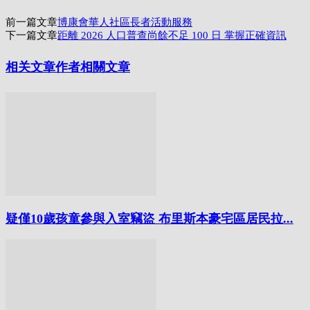
Link
分
前一篇文章
博康會華人社區長者活動服務
享
下一篇文章
距離 2026 人口普查尚餘不足 100 日 掌握正確資訊
相关文章
作者相關文章
疑僅10歲孩童參與入室竊盜 布里斯本豪宅區居民拉...