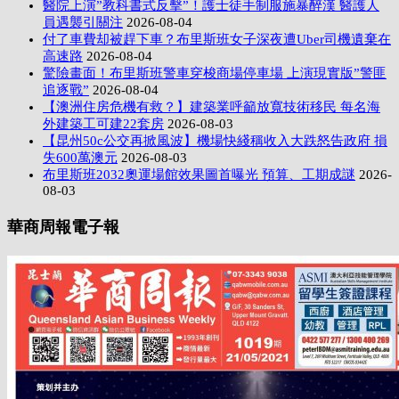
醫院上演”教科書式反擊”！護士徒手制服施暴醉漢 醫護人
員遇襲引關注
2026-08-04
付了車費却被趕下車？布里斯班女子深夜遭Uber司機遺棄在
高速路
2026-08-04
驚險畫面！布里斯班警車穿梭商場停車場 上演現實版”警匪
追逐戰”
2026-08-04
【澳洲住房危機有救？】建築業呼籲放寬技術移民 每名海
外建築工可建22套房
2026-08-03
【昆州50c公交再掀風波】機場快綫稱收入大跌怒告政府 損
失600萬澳元
2026-08-03
布里斯班2032奧運場館效果圖首曝光 預算、工期成謎
2026-
08-03
華商周報電子報