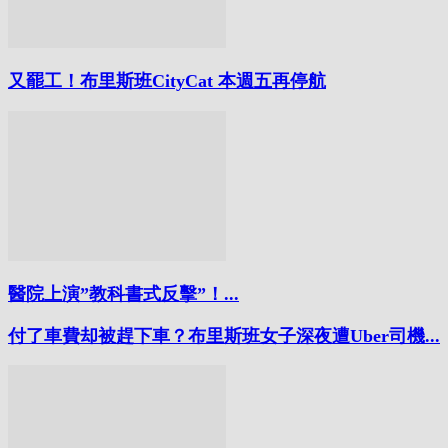
又罷工！布里斯班CityCat 本週五再停航
醫院上演”教科書式反擊”！...
付了車費却被趕下車？布里斯班女子深夜遭Uber司機...