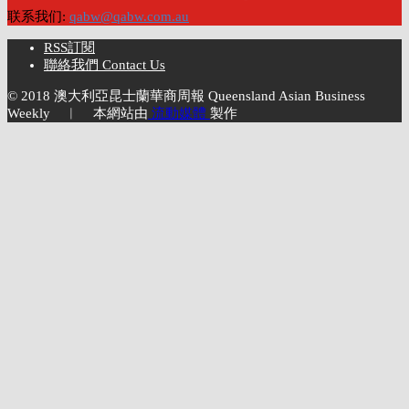
联系我们:
qabw@qabw.com.au
RSS訂閱
聯絡我們 Contact Us
© 2018 澳大利亞昆士蘭華商周報 Queensland Asian Business
Weekly ︱ 本網站由
流動媒體
製作