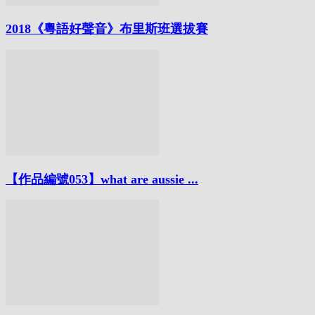
2018《粵語好聲音》布里斯班選拔賽
【作品編號053】what are aussie ...