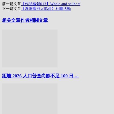
前一篇文章
【作品編號013】Whale and sailboat
享
下一篇文章
【澳洲廣府人協會】社團活動
相关文章
作者相關文章
距離 2026 人口普查尚餘不足 100 日 ...