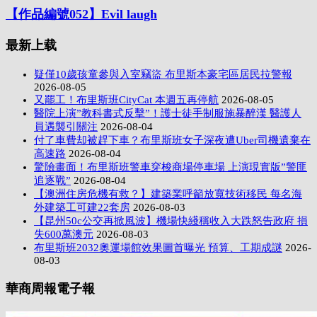
【作品編號052】Evil laugh
最新上载
疑僅10歲孩童參與入室竊盜 布里斯本豪宅區居民拉警報
2026-08-05
又罷工！布里斯班CityCat 本週五再停航
2026-08-05
醫院上演”教科書式反擊”！護士徒手制服施暴醉漢 醫護人
員遇襲引關注
2026-08-04
付了車費却被趕下車？布里斯班女子深夜遭Uber司機遺棄在
高速路
2026-08-04
驚險畫面！布里斯班警車穿梭商場停車場 上演現實版”警匪
追逐戰”
2026-08-04
【澳洲住房危機有救？】建築業呼籲放寬技術移民 每名海
外建築工可建22套房
2026-08-03
【昆州50c公交再掀風波】機場快綫稱收入大跌怒告政府 損
失600萬澳元
2026-08-03
布里斯班2032奧運場館效果圖首曝光 預算、工期成謎
2026-
08-03
華商周報電子報