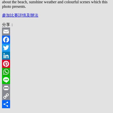
about the beach, sunshine weather and colourful scenes which this
photo presents.
參加比賽詳情及辦法
分享：
Email
Facebook
Twitter
LinkedIn
Pinterest
WhatsApp
Line
Print
Copy
Link
分