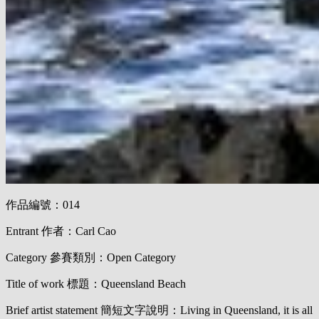
作品編號：014
Entrant 作者：Carl Cao
Category 參賽類別：Open Category
Title of work 標題：Queensland Beach
Brief artist statement 簡短文字說明：Living in Queensland, it is all