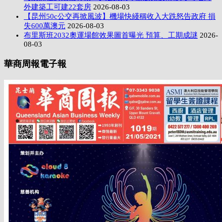
外建築工可建22套房
2026-08-03
【昆州50c公交再掀風波】機場快綫稱收入大跌怒告政府 損
失600萬澳元
2026-08-03
布里斯班2032奧運場館效果圖首曝光 預算、工期成謎
2026-
08-03
華商周報電子報