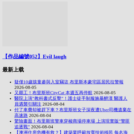
【作品編號052】Evil laugh
最新上载
疑僅10歲孩童參與入室竊盜 布里斯本豪宅區居民拉警報
2026-08-05
又罷工！布里斯班CityCat 本週五再停航
2026-08-05
醫院上演”教科書式反擊”！護士徒手制服施暴醉漢 醫護人
員遇襲引關注
2026-08-04
付了車費却被趕下車？布里斯班女子深夜遭Uber司機遺棄在
高速路
2026-08-04
驚險畫面！布里斯班警車穿梭商場停車場 上演現實版”警匪
追逐戰”
2026-08-04
【澳洲住房危機有救？】建築業呼籲放寬技術移民 每名海