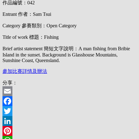
作品編號：042
Entrant 作者：Sam Tsui
Category 參賽類別：Open Category
Title of work 標題：Fishing
Brief artist statement 簡短文字說明：A man fishing from Bribie
Island in the sunset. Background is Glasshouse Mountains,
Sunshine Coast, Queensland.
參加比賽詳情及辦法
分享：
Email
Facebook
Twitter
LinkedIn