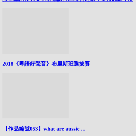
2018《粵語好聲音》布里斯班選拔賽
【作品編號053】what are aussie ...