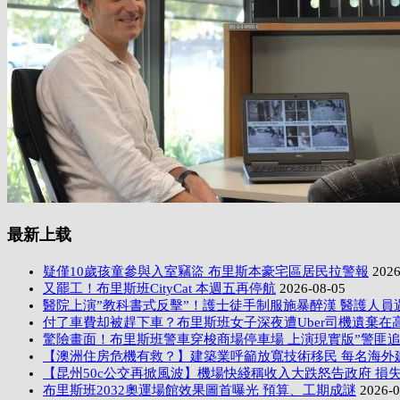
最新上载
疑僅10歲孩童參與入室竊盜 布里斯本豪宅區居民拉警報
2026
又罷工！布里斯班CityCat 本週五再停航
2026-08-05
醫院上演”教科書式反擊”！護士徒手制服施暴醉漢 醫護人員
付了車費却被趕下車？布里斯班女子深夜遭Uber司機遺棄在
驚險畫面！布里斯班警車穿梭商場停車場 上演現實版”警匪追
【澳洲住房危機有救？】建築業呼籲放寬技術移民 每名海外
【昆州50c公交再掀風波】機場快綫稱收入大跌怒告政府 損失
布里斯班2032奧運場館效果圖首曝光 預算、工期成謎
2026-0