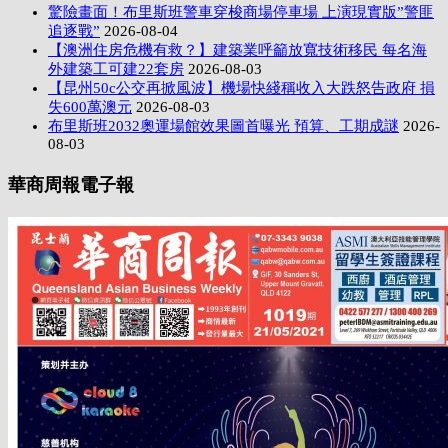
驚險畫面！布里斯班警車穿梭商場停車場 上演現實版”警匪
追逐戰”
2026-08-04
【澳洲住房危機有救？】建築業呼籲放寬技術移民 每名海
外建築工可建22套房
2026-08-03
【昆州50c公交再掀風波】機場快綫稱收入大跌怒告政府 損
失600萬澳元
2026-08-03
布里斯班2032奧運場館效果圖首曝光 預算、工期成謎
2026-
08-03
華商周報電子報