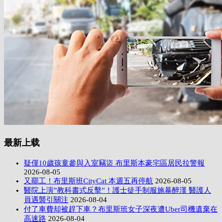
最新上载
疑僅10歲孩童參與入室竊盜 布里斯本豪宅區居民拉警報
2026-08-05
又罷工！布里斯班CityCat 本週五再停航
2026-08-05
醫院上演”教科書式反擊”！護士徒手制服施暴醉漢 醫護人
員遇襲引關注
2026-08-04
付了車費却被趕下車？布里斯班女子深夜遭Uber司機遺棄在
高速路
2026-08-04