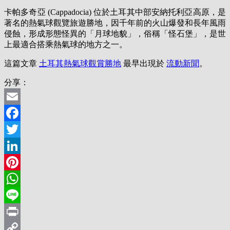
卡帕多奇亞 (Cappadocia) 位於土耳其中部安納托利亞高原，是
著名的熱氣球觀覽旅遊勝地，因千年前的火山爆發和長年風雨
侵蝕，形成形態怪異的「月球地貌」，俗稱「怪石堡」，是世
上最適合搭乘熱氣球的地方之一。
這篇文章
土耳其熱氣球觀賞勝地
最早出現於
流動新聞
。
分享：
Email
Facebook
Twitter
LinkedIn
Pinterest
WhatsApp
Line
Print