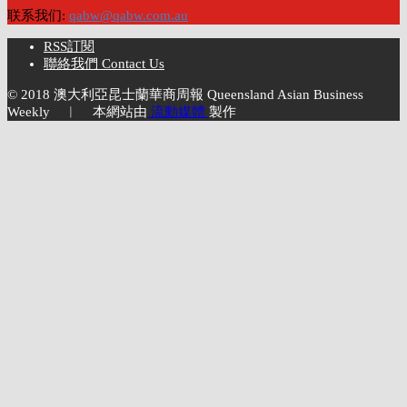
联系我们:
qabw@qabw.com.au
RSS訂閱
聯絡我們 Contact Us
© 2018 澳大利亞昆士蘭華商周報 Queensland Asian Business
Weekly ︱ 本網站由
流動媒體
製作