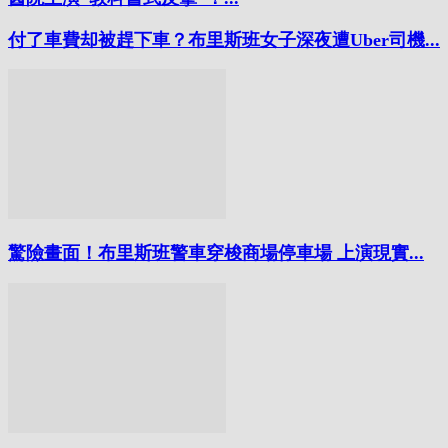
付了車費却被趕下車？布里斯班女子深夜遭Uber司機...
驚險畫面！布里斯班警車穿梭商場停車場 上演現實...