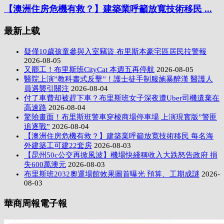
【澳洲住房危機有救？】建築業呼籲放寬技術移民 ...
最新上载
疑僅10歲孩童參與入室竊盜 布里斯本豪宅區居民拉警報
2026-08-05
又罷工！布里斯班CityCat 本週五再停航
2026-08-05
醫院上演”教科書式反擊”！護士徒手制服施暴醉漢 醫護人
員遇襲引關注
2026-08-04
付了車費却被趕下車？布里斯班女子深夜遭Uber司機遺棄在
高速路
2026-08-04
驚險畫面！布里斯班警車穿梭商場停車場 上演現實版”警匪
追逐戰”
2026-08-04
【澳洲住房危機有救？】建築業呼籲放寬技術移民 每名海
外建築工可建22套房
2026-08-03
【昆州50c公交再掀風波】機場快綫稱收入大跌怒告政府 損
失600萬澳元
2026-08-03
布里斯班2032奧運場館效果圖首曝光 預算、工期成謎
2026-
08-03
華商周報電子報