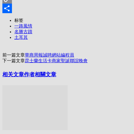
Copy
Link
分
标签
一路風情
享
名勝古蹟
土耳其
前一篇文章
華商周報誠聘網站編程員
下一篇文章
昆士蘭生活卡商家聖誕聯誼晚會
相关文章
作者相關文章