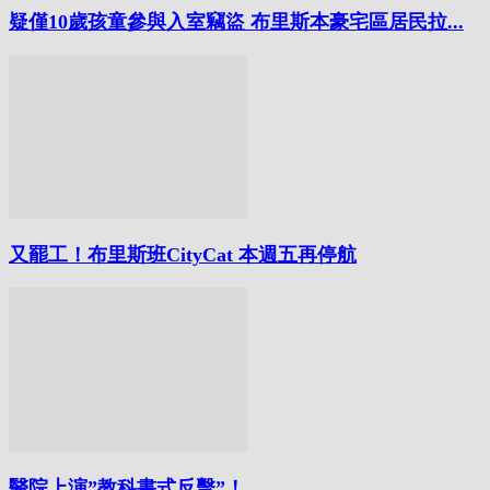
疑僅10歲孩童參與入室竊盜 布里斯本豪宅區居民拉...
又罷工！布里斯班CityCat 本週五再停航
醫院上演”教科書式反擊”！...