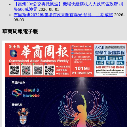
【昆州50c公交再掀風波】機場快綫稱收入大跌怒告政府 損
失600萬澳元
2026-08-03
布里斯班2032奧運場館效果圖首曝光 預算、工期成謎
2026-
08-03
華商周報電子報