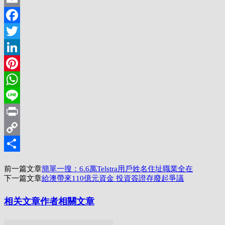
Email
Facebook
Twitter
LinkedIn
Pinterest
WhatsApp
Line
Print
Copy
Link
分
前一篇文章
簡單一搜：6.6萬Telstra用戶姓名住址職業全在
享
下一篇文章
給澳帶來110億元資金 投資簽證存廢起爭議
相关文章
作者相關文章