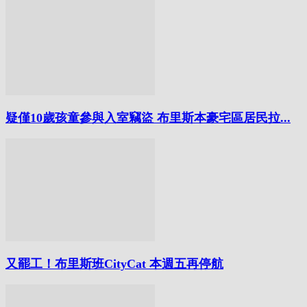
疑僅10歲孩童參與入室竊盜 布里斯本豪宅區居民拉...
又罷工！布里斯班CityCat 本週五再停航