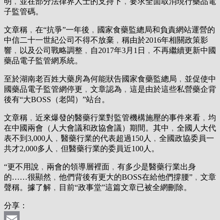
明﹐並在部分法律界人士的支持下﹐要求全面取消現行藥品電
子監管碼。
文章稱﹐在“抗爭”一年後﹐國家食藥監總局和負責網站運營的
中信二十一世紀公司不得不放棄﹐稱由於2016年相關政策影
響﹐以及公司戰略調整﹐自2017年3月1日﹐不再繼續更新中國
藥品電子監管網系統。
至於湖南老百姓大藥房為何能狀告國家食藥監總局﹐並促使中
國藥品電子監管網停更﹐文章認為﹐這是由於這些私營藥企背
後有“大BOSS（老闆）”站台。
文章稱﹐近來爆發的醫藥行業對監管機構施壓的事件來看﹐均
在中國兩會（人大會議和政協會議）期間。其中﹐全國人大代
表不到3,000人﹐醫藥行業的代表超過150人﹐全國政協委員一
共才2,000多人﹐但醫藥行業的委員近100人。
“更不用說﹐兩會的領導層裡面﹐有多少是醫藥行業出身
的……很顯然﹐他們背後有更大的BOSS在給他們撐腰”﹐文章
聲稱。據了解﹐目前“政事堂”這篇文章已被全網刪除。
分享：