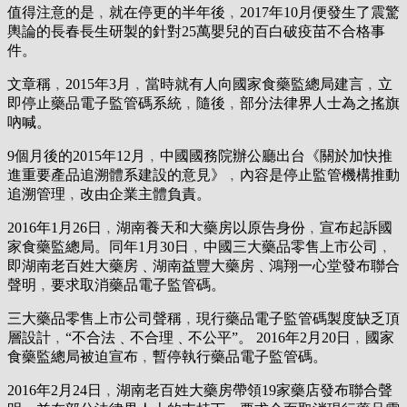
值得注意的是﹐就在停更的半年後﹐2017年10月便發生了震驚
輿論的長春長生研製的針對25萬嬰兒的百白破疫苗不合格事
件。
文章稱﹐2015年3月﹐當時就有人向國家食藥監總局建言﹐立
即停止藥品電子監管碼系統﹐隨後﹐部分法律界人士為之搖旗
吶喊。
9個月後的2015年12月﹐中國國務院辦公廳出台《關於加快推
進重要產品追溯體系建設的意見》﹐內容是停止監管機構推動
追溯管理﹐改由企業主體負責。
2016年1月26日﹐湖南養天和大藥房以原告身份﹐宣布起訴國
家食藥監總局。同年1月30日﹐中國三大藥品零售上市公司﹐
即湖南老百姓大藥房﹑湖南益豐大藥房﹑鴻翔一心堂發布聯合
聲明﹐要求取消藥品電子監管碼。
三大藥品零售上市公司聲稱﹐現行藥品電子監管碼製度缺乏頂
層設計﹐“不合法﹑不合理﹑不公平”。 2016年2月20日﹐國家
食藥監總局被迫宣布﹐暫停執行藥品電子監管碼。
2016年2月24日﹐湖南老百姓大藥房帶領19家藥店發布聯合聲