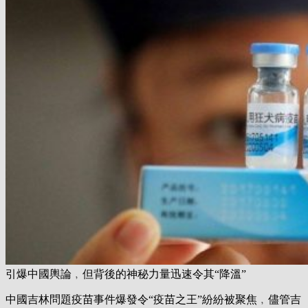
引爆中國輿論﹐但背後的神秘力量迅速令其“降溫”
中國吉林問題疫苗事件爆發令“疫苗之王”紛紛被聚焦﹐儘管吉