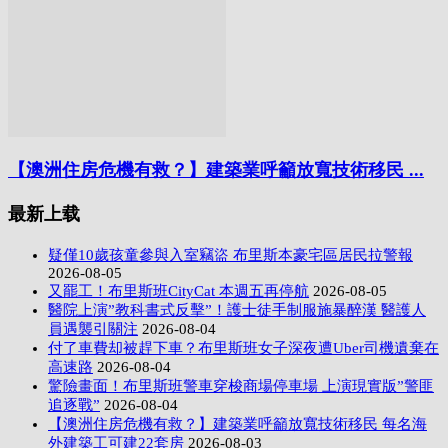
【澳洲住房危機有救？】建築業呼籲放寬技術移民 ...
最新上载
疑僅10歲孩童參與入室竊盜 布里斯本豪宅區居民拉警報
2026-08-05
又罷工！布里斯班CityCat 本週五再停航
2026-08-05
醫院上演”教科書式反擊”！護士徒手制服施暴醉漢 醫護人
員遇襲引關注
2026-08-04
付了車費却被趕下車？布里斯班女子深夜遭Uber司機遺棄在
高速路
2026-08-04
驚險畫面！布里斯班警車穿梭商場停車場 上演現實版”警匪
追逐戰”
2026-08-04
【澳洲住房危機有救？】建築業呼籲放寬技術移民 每名海
外建築工可建22套房
2026-08-03