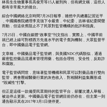
林長生生物董事長高俊芳等15人被刑拘﹐但有網文稱﹐這些人
都有非常龐大的後台。
綜合中國網絡北京時間7月26日報導﹐雖然中共總書記習近平
﹑中國國務院總理李克強下令嚴查﹐中紀委﹑吉林省紀委聞聲
而動﹐但這依舊阻止不了民眾對監管機構的批評和指責。
7月25日﹐中國自媒體“政事堂”刊文指出﹐實際上﹐中國早前
就已經上線可對標西方先進水平的電子查詢機制﹑大眾監督平
台﹐即中國藥品電子監管網。
文章稱﹐中國藥品電子監管網﹐與美國NDC代碼類似﹐通過
嚴密監控藥品流通來管理用藥﹐包括合理性﹑安全性﹑反欺詐
和腐敗。
電子監管碼問世﹐意味著監管機構和民眾可以對藥品進行雙向
監管﹐將會壓縮醫藥行業的灰色收入﹐對相關利益集團形成
“毀滅性”打擊。
但正是這樣一款備受民眾期待的監管平台﹐卻屢次遭人舉報﹐
被迫停止更新。中國藥品電子監管網目前仍存在﹐但主業一則
通告顯示其在2017年3月1日便停更。