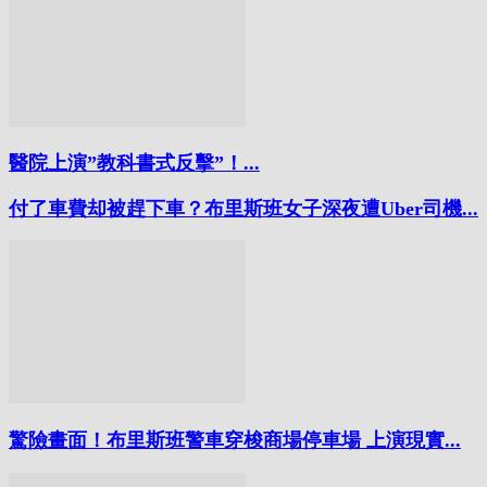
醫院上演”教科書式反擊”！...
付了車費却被趕下車？布里斯班女子深夜遭Uber司機...
驚險畫面！布里斯班警車穿梭商場停車場 上演現實...