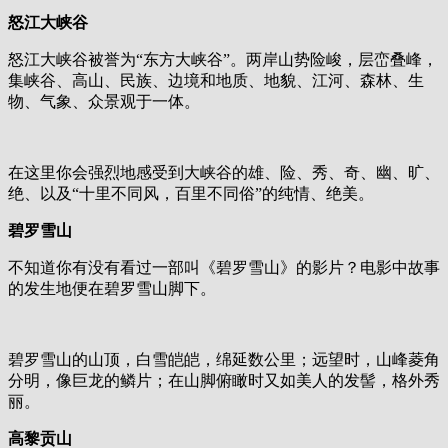
怒江大峡谷
怒江大峡谷被誉为“东方大峡谷”。两岸山势险峻，层峦叠峰，
集峡谷、高山、民族、边境和地质、地貌、江河、森林、生
物、气象、众景观于一体。
在这里你会强烈地感受到大峡谷的雄、险、秀、奇、幽、旷、
绝、以及“十里不同风，百里不同俗”的纯情、绝美。
碧罗雪山
不知道你有没有看过一部叫《碧罗雪山》的影片？电影中故事
的发生地便在碧罗雪山脚下。
碧罗雪山的山顶，白雪皑皑，绵延数公里；远望时，山峰菱角
分明，像巨龙的鳞片；在山脚俯瞰时又如美人的发髻，格外秀
丽。
高黎贡山