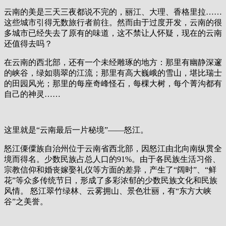
云南的美是三天三夜都说不完的，丽江、大理、香格里拉……
这些城市引得无数旅行者前往。然而由于过度开发，云南的很
多城市已经失去了原有的味道，这不禁让人怀疑，现在的云南
还值得去吗？
在云南的西北部，还有一个未经雕琢的地方：那里有幽静深邃
的峡谷，绿如翡翠的江流；那里有高大巍峨的雪山，堪比瑞士
的田园风光；那里的每座奇峰怪石，每棵大树，每个菁沟都有
自己的神灵……
这里就是“云南最后一片秘境”——怒江。
怒江傈僳族自治州位于云南省西北部，因怒江由北向南纵贯全
境而得名。少数民族占总人口的91%。由于各民族生活习俗、
宗教信仰和婚丧嫁娶礼仪等方面的差异，产生了“阔时”、“鲜
花”等众多传统节日，形成了多彩浓郁的少数民族文化和民族
风情。 怒江翠竹绿林、云雾拥山、景色壮丽，有“东方大峡
谷”之美誉。