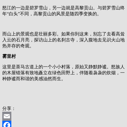
怒江的一边是碧罗雪山，另一边就是高黎贡山。与碧罗雪山终
年“白头”不同，高黎贡山的风景是随四季变换的。
而山上的景观也是壮丽多彩。如果你到这来，别忘了去看高耸
入云的石月亮，探访山上的名刹古寺，深入腹地去见识火山地
热并存的奇观。
雾里村
这里是茶马古道上的一个小小村落，原始又静默静谧。怒族人
的木屋错落有致地矗立在绿色田野上，伴随着袅袅的炊烟，一
种静谧而和谐的美感油然而生。
分享：
Email