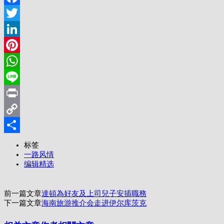
Facebook
Twitter
LinkedIn
Pinterest
WhatsApp
Line
Print
Copy
Link
分
标签
一路风情
享
编辑精选
前一篇文章
達頓為好友及上司兒子安插職務
下一篇文章
海南旅游推介会走进伊尔库茨克