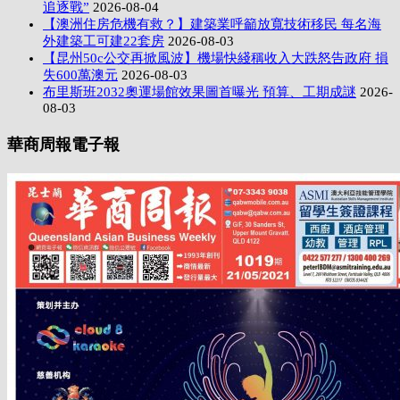
追逐戰”
2026-08-04
【澳洲住房危機有救？】建築業呼籲放寬技術移民 每名海
外建築工可建22套房
2026-08-03
【昆州50c公交再掀風波】機場快綫稱收入大跌怒告政府 損
失600萬澳元
2026-08-03
布里斯班2032奧運場館效果圖首曝光 預算、工期成謎
2026-
08-03
華商周報電子報