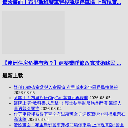
驚險畫面！布里斯班警車穿梭商場停車場 上演現實...
【澳洲住房危機有救？】建築業呼籲放寬技術移民 ...
最新上载
疑僅10歲孩童參與入室竊盜 布里斯本豪宅區居民拉警報
2026-08-05
又罷工！布里斯班CityCat 本週五再停航
2026-08-05
醫院上演”教科書式反擊”！護士徒手制服施暴醉漢 醫護人
員遇襲引關注
2026-08-04
付了車費却被趕下車？布里斯班女子深夜遭Uber司機遺棄在
高速路
2026-08-04
驚險畫面！布里斯班警車穿梭商場停車場 上演現實版”警匪