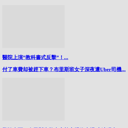
醫院上演”教科書式反擊”！...
付了車費却被趕下車？布里斯班女子深夜遭Uber司機...