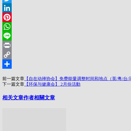
Twitter
LinkedIn
Pinterest
WhatsApp
Line
Print
Copy
Link
分
前一篇文章
【自在动禅协会】免费能量调整时间和地点（英/粤/台/
享
下一篇文章
【环保与健康会】 2月份活動
相关文章
作者相關文章