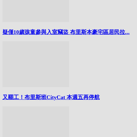
疑僅10歲孩童參與入室竊盜 布里斯本豪宅區居民拉...
又罷工！布里斯班CityCat 本週五再停航