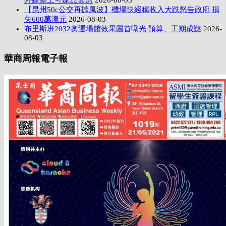
外建築工可建22套房
2026-08-03
【昆州50c公交再掀風波】機場快綫稱收入大跌怒告政府 損
失600萬澳元
2026-08-03
布里斯班2032奧運場館效果圖首曝光 預算、工期成謎
2026-
08-03
華商周報電子報