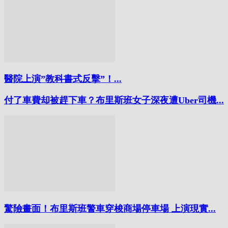
醫院上演”教科書式反擊”！...
付了車費却被趕下車？布里斯班女子深夜遭Uber司機...
驚險畫面！布里斯班警車穿梭商場停車場 上演現實...