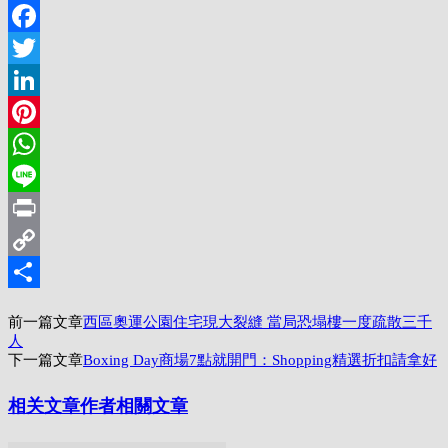
Email
Facebook
Twitter
LinkedIn
Pinterest
WhatsApp
Line
Print
Copy
Link
分
前一篇文章
西區奧運公園住宅現大裂縫 當局恐塌樓一度疏散三千
享
人
下一篇文章
Boxing Day商場7點就開門：Shopping精選折扣請拿好
相关文章
作者相關文章