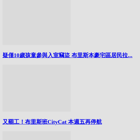
疑僅10歲孩童參與入室竊盜 布里斯本豪宅區居民拉...
又罷工！布里斯班CityCat 本週五再停航