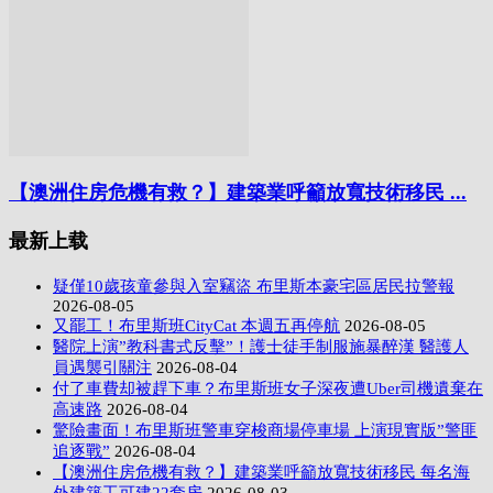
【澳洲住房危機有救？】建築業呼籲放寬技術移民 ...
最新上载
疑僅10歲孩童參與入室竊盜 布里斯本豪宅區居民拉警報
2026-08-05
又罷工！布里斯班CityCat 本週五再停航
2026-08-05
醫院上演”教科書式反擊”！護士徒手制服施暴醉漢 醫護人
員遇襲引關注
2026-08-04
付了車費却被趕下車？布里斯班女子深夜遭Uber司機遺棄在
高速路
2026-08-04
驚險畫面！布里斯班警車穿梭商場停車場 上演現實版”警匪
追逐戰”
2026-08-04
【澳洲住房危機有救？】建築業呼籲放寬技術移民 每名海