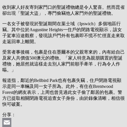
收到家人好友寄到家門口的聖誕禮物總是令人驚喜。然而昆省
卻出現「聖誕大盜」，專門偷竊他人家門外的聖誕禮物。
一名女子被發現於聖誕期間在葉士域（Ipswich）多個地區行
竊。其中位於Augustine Heights一住戶的閉路電視顯示，該女
子駕車沿途觀察，發現該戶門外有包裹即不慌不忙徑直走來取
走返回車上離開。
受害者事後稱，包裹是住在墨爾本的父親寄來的，內有給自己
及家人共價值500澳元的禮物。「家人特意為親朋購置的聖誕
禮物，她居然就這樣走去別人家門前順手牽羊，行為令人作
嘔。」
報道指，鄰近的Bellbird Park也有包裹失竊，住戶閉路電視顯
示是同一車輛及同一女子所為。此外，有住在Brentwood
Forest的網友表示，上周也曾見過此女子偷了鄰居的包裹。警
方已提取相關閉路電視追查女子身份，由於錄像清晰，相信很
快可破案。
分享：