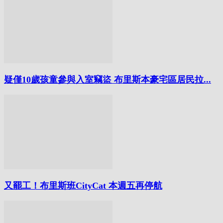
疑僅10歲孩童參與入室竊盜 布里斯本豪宅區居民拉...
又罷工！布里斯班CityCat 本週五再停航