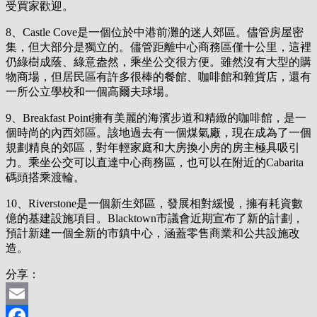
受買家歡迎。
8、Castle Cove是一個位於中港前灘的迷人郊區。儘管房屋密
集，但大部分是獨立的。儘管距離中心商務區僅十公里，這裡
仍綠樹成蔭、綠意盎然，乘坐公交很方便。雖然沒有大型的購
物商場，但居民區有許多很棒的餐館、咖啡館和雜貨店，還有
一所公立學校和一個高爾夫球場。
9、Breakfast Point擁有美麗的海濱步道和精緻的咖啡館，是一
個時尚的內西郊區。該地過去有一個煤氣廠，現在成為了一個
規劃精良的郊區，對年輕家庭和大房換小房的房主極具吸引
力。乘坐公交可以直達中心商務區，也可以在附近的Cabarita
碼頭搭乘渡輪。
10、Riverstone是一個新生郊區，發展相對緩慢，擁有耗資數
億的基建設施項目。Blacktown市議會近期宣布了新的計劃，
預計新建一個全新的市鎮中心，涵蓋零售商業和公共設施改
造。
分享：
Email