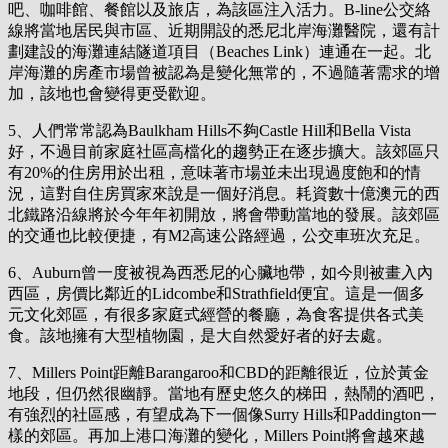
吧、咖啡館、餐館以及旅店，為該區注入活力。B-line公交絡
線將當地居民與市區、近期開設的悉尼北岸海灘醫院，還有計
劃建設的海灘連結隧道項目（Beaches Link）連通在一起。北
岸海灘的房產市場曾被認為是變化無常的，不過隨著需求的增
加，該地也會變得更受歡迎。
5、人們常常認為Baulkham Hills不夠Castle Hill和Bella Vista
好，不過目前家庭社區高檔化的趨勢正在逐步擴大。該郊區只
有20%的住房用於出租，意味著市場並未出現過度飽和的情
況，這對自住房買家來說是一個好消息。耗資數十億澳元的西
北鐵路沿線將於今年年初開放，將會帶動當地的發展。該郊區
的交通也比較便捷，有M2高速公路經過，公交車班次充足。
6、Auburn曾一度被視為西悉尼的心臟地帶，如今則被畫入內
西區，房價比鄰近的Lidcombe和Strathfield便宜。這是一個多
元文化郊區，有很多家庭式經營的餐廳，為食客提供各式美
食。該地擁有大型植物園，是大自然愛好者的好去處。
7、Millers Point距離Barangaroo和CBD的距離很近，位於黃金
地段，但仍然很幽靜。當地有歷史悠久的梯田，熱鬧的酒吧，
有強烈的社區感，有望成為下一個像Surry Hills和Paddington一
樣的郊區。再加上港口海灘的變化，Millers Point將會越來越