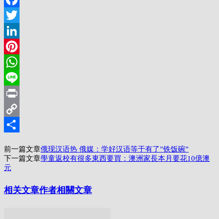
Facebook
Twitter
LinkedIn
Pinterest
WhatsApp
Line
Print
Copy
Link
分
前一篇文章
俄现汉语热 俄媒：学好汉语等于有了”铁饭碗”
享
下一篇文章
學童返校有很多東西要買：澳洲家長本月要花10億澳
元
相关文章
作者相關文章