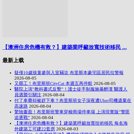
【澳洲住房危機有救？】建築業呼籲放寬技術移民 ...
最新上载
疑僅10歲孩童參與入室竊盜 布里斯本豪宅區居民拉警報
2026-08-05
又罷工！布里斯班CityCat 本週五再停航
2026-08-05
醫院上演”教科書式反擊”！護士徒手制服施暴醉漢 醫護人
員遇襲引關注
2026-08-04
付了車費却被趕下車？布里斯班女子深夜遭Uber司機遺棄在
高速路
2026-08-04
驚險畫面！布里斯班警車穿梭商場停車場 上演現實版”警匪
追逐戰”
2026-08-04
【澳洲住房危機有救？】建築業呼籲放寬技術移民 每名海
外建築工可建22套房
2026-08-03