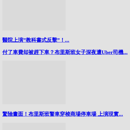
醫院上演”教科書式反擊”！...
付了車費却被趕下車？布里斯班女子深夜遭Uber司機...
驚險畫面！布里斯班警車穿梭商場停車場 上演現實...