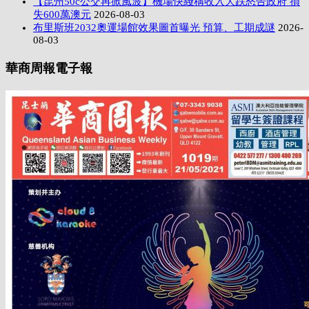
【昆州50c公交再掀風波】機場快綫稱收入大跌怒告政府 損
失600萬澳元
2026-08-03
布里斯班2032奧運場館效果圖首曝光 預算、工期成謎
2026-
08-03
華商周報電子報