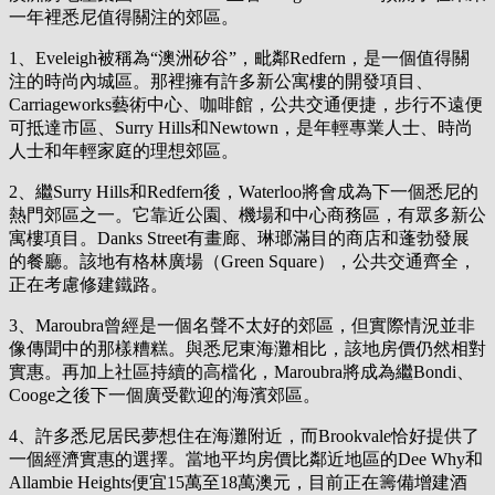
一年裡悉尼值得關注的郊區。
1、Eveleigh被稱為“澳洲矽谷”，毗鄰Redfern，是一個值得關
注的時尚內城區。那裡擁有許多新公寓樓的開發項目、
Carriageworks藝術中心、咖啡館，公共交通便捷，步行不遠便
可抵達市區、Surry Hills和Newtown，是年輕專業人士、時尚
人士和年輕家庭的理想郊區。
2、繼Surry Hills和Redfern後，Waterloo將會成為下一個悉尼的
熱門郊區之一。它靠近公園、機場和中心商務區，有眾多新公
寓樓項目。Danks Street有畫廊、琳瑯滿目的商店和蓬勃發展
的餐廳。該地有格林廣場（Green Square），公共交通齊全，
正在考慮修建鐵路。
3、Maroubra曾經是一個名聲不太好的郊區，但實際情況並非
像傳聞中的那樣糟糕。與悉尼東海灘相比，該地房價仍然相對
實惠。再加上社區持續的高檔化，Maroubra將成為繼Bondi、
Cooge之後下一個廣受歡迎的海濱郊區。
4、許多悉尼居民夢想住在海灘附近，而Brookvale恰好提供了
一個經濟實惠的選擇。當地平均房價比鄰近地區的Dee Why和
Allambie Heights便宜15萬至18萬澳元，目前正在籌備增建酒