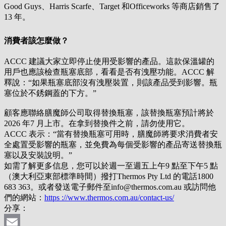
Good Guys、Harris Scarfe、Target 和Officeworks 等商店銷售了
13 年。
消費者該怎麼做？
ACCC 建議大家立即停止使用受影響的產品。
這款保溫罐的
用戶也應該檢查瓶塞底部，看看是否有洩壓功能。
ACCC 解
釋說：“如果瓶塞底部沒有洩壓裝置，則該產品受到影響。瓶
塞位於不銹鋼蓋的下方。”
顧客應聯絡膳魔師公司取得替換瓶塞，該替換瓶塞預計將於
2026 年7 月上市。
在拿到替換件之前，請勿使用它。
ACCC 表示：“當有替換瓶塞可用時，膳魔師將要求消費者安
全處置受影響的瓶塞，並免費為每個受影響的產品寄送替換瓶
塞以及安裝說明。”
如需了解更多信息，您可以於週一至週五上午9 點至下午5 點
（澳大利亞東部標準時間）撥打Thermos Pty Ltd 的電話1800
683 363。
或者發送電子郵件至info@thermos.com.au 或訪問他
們的網站：
https ://www.thermos.com.au/contact-us/
分享：