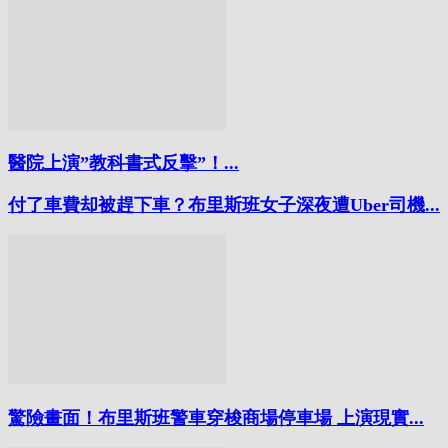
醫院上演”教科書式反擊”！...
付了車費却被趕下車？布里斯班女子深夜遭Uber司機...
驚險畫面！布里斯班警車穿梭商場停車場 上演現實...