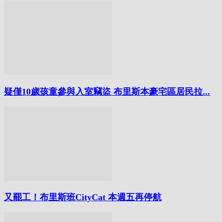
疑僅10歲孩童參與入室竊盜 布里斯本豪宅區居民拉...
又罷工！布里斯班CityCat 本週五再停航