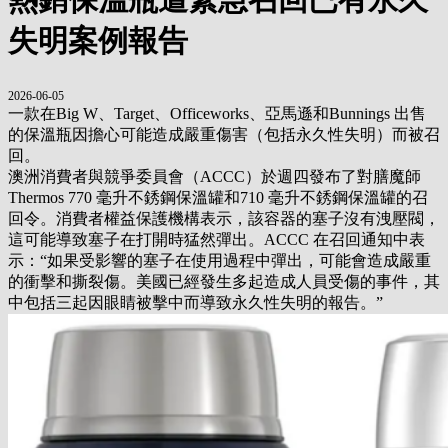
失明案例報告
2026-06-05
一款在Big W、Target、Officeworks、亞馬遜和Bunnings 出售
的保溫瓶因擔心可能造成嚴重傷害（包括永久性失明）而被召
回。
澳洲消費者與競爭委員會（ACCC）於週四發布了對膳魔師
Thermos 770 毫升不銹鋼保溫罐和710 毫升不銹鋼保溫罐的召
回令。
消費者權益保護機構表示，該容器的塞子沒有洩壓閥，
這可能導致塞子在打開時猛然彈出。
ACCC 在召回通知中表
示：“如果受影響的塞子在使用過程中彈出，可能會造成嚴重
的衝擊和撕裂傷。
美國已經發生多起造成人員受傷的事件，其
中包括三起因眼睛被擊中而導致永久性失明的報告。”