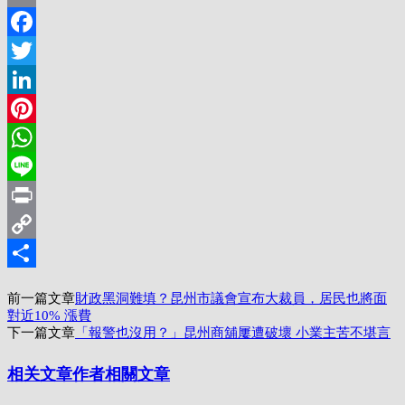
Email
Facebook
Twitter
LinkedIn
Pinterest
WhatsApp
Line
Print
Copy
Link
分
前一篇文章
財政黑洞難填？昆州市議會宣布大裁員，居民也將面
享
對近10% 漲費
下一篇文章
「報警也沒用？」昆州商舖屢遭破壞 小業主苦不堪言
相关文章
作者相關文章