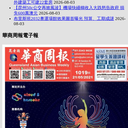
外建築工可建22套房
2026-08-03
【昆州50c公交再掀風波】機場快綫稱收入大跌怒告政府 損
失600萬澳元
2026-08-03
布里斯班2032奧運場館效果圖首曝光 預算、工期成謎
2026-
08-03
華商周報電子報