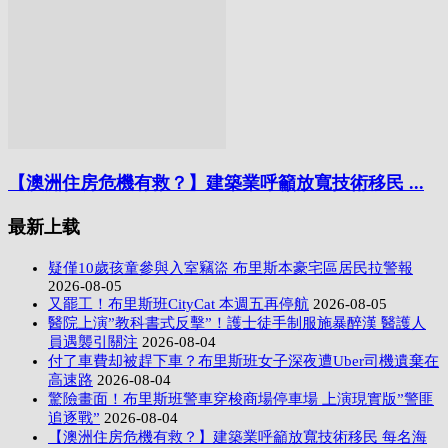
【澳洲住房危機有救？】建築業呼籲放寬技術移民 ...
最新上载
疑僅10歲孩童參與入室竊盜 布里斯本豪宅區居民拉警報
2026-08-05
又罷工！布里斯班CityCat 本週五再停航
2026-08-05
醫院上演”教科書式反擊”！護士徒手制服施暴醉漢 醫護人
員遇襲引關注
2026-08-04
付了車費却被趕下車？布里斯班女子深夜遭Uber司機遺棄在
高速路
2026-08-04
驚險畫面！布里斯班警車穿梭商場停車場 上演現實版”警匪
追逐戰”
2026-08-04
【澳洲住房危機有救？】建築業呼籲放寬技術移民 每名海