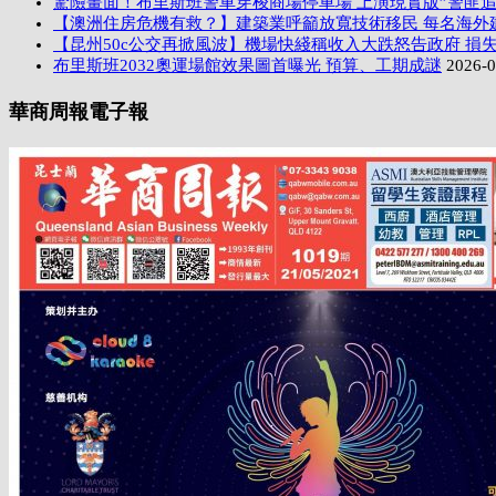
驚險畫面！布里斯班警車穿梭商場停車場 上演現實版”警匪追
【澳洲住房危機有救？】建築業呼籲放寬技術移民 每名海外
【昆州50c公交再掀風波】機場快綫稱收入大跌怒告政府 損失
布里斯班2032奧運場館效果圖首曝光 預算、工期成謎
2026-0
華商周報電子報