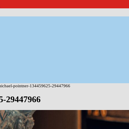
報
michael-pointner-134459625-29447966
25-29447966