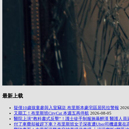
最新上载
疑僅10歲孩童參與入室竊盜 布里斯本豪宅區居民拉警報
2026
又罷工！布里斯班CityCat 本週五再停航
2026-08-05
醫院上演”教科書式反擊”！護士徒手制服施暴醉漢 醫護人員
付了車費却被趕下車？布里斯班女子深夜遭Uber司機遺棄在