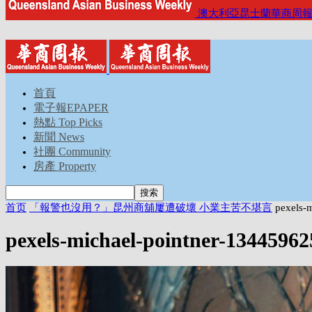
澳大利亞昆士蘭華商周
首頁
電子報EPAPER
熱點 Top Picks
新聞 News
社團 Community
房產 Property
首页
「報警也沒用？」昆州商舖屢遭破壞 小業主苦不堪言
pexels-
pexels-michael-pointner-1344596