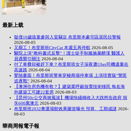
最新上载
疑僅10歲孩童參與入室竊盜 布里斯本豪宅區居民拉警報
2026-08-05
又罷工！布里斯班CityCat 本週五再停航
2026-08-05
醫院上演”教科書式反擊”！護士徒手制服施暴醉漢 醫護人
員遇襲引關注
2026-08-04
付了車費却被趕下車？布里斯班女子深夜遭Uber司機遺棄在
高速路
2026-08-04
驚險畫面！布里斯班警車穿梭商場停車場 上演現實版”警匪
追逐戰”
2026-08-04
【澳洲住房危機有救？】建築業呼籲放寬技術移民 每名海
外建築工可建22套房
2026-08-03
【昆州50c公交再掀風波】機場快綫稱收入大跌怒告政府 損
失600萬澳元
2026-08-03
布里斯班2032奧運場館效果圖首曝光 預算、工期成謎
2026-
08-03
華商周報電子報