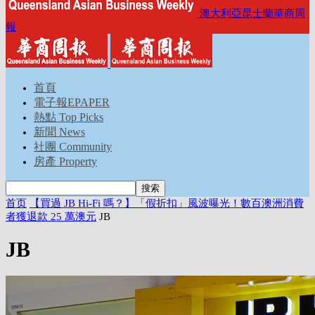
澳大利亞昆士蘭華商周
報
首頁
電子報EPAPER
熱點 Top Picks
新聞 News
社團 Community
房產 Property
首页
【買過 JB Hi-Fi 嗎？】「假折扣」風波曝光！數百澳洲消費
者獲退款 25 萬澳元
JB
JB