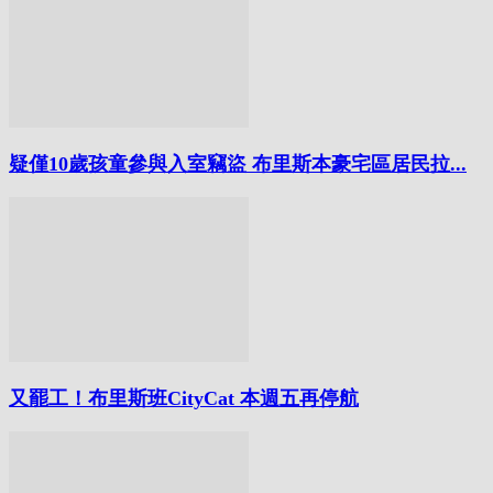
疑僅10歲孩童參與入室竊盜 布里斯本豪宅區居民拉...
又罷工！布里斯班CityCat 本週五再停航