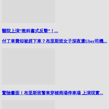
醫院上演”教科書式反擊”！...
付了車費却被趕下車？布里斯班女子深夜遭Uber司機...
驚險畫面！布里斯班警車穿梭商場停車場 上演現實...