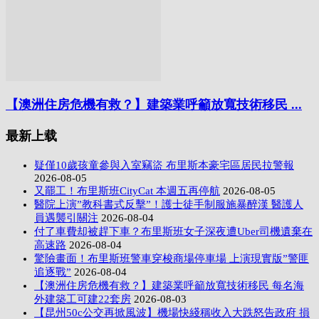
【澳洲住房危機有救？】建築業呼籲放寬技術移民 ...
最新上载
疑僅10歲孩童參與入室竊盜 布里斯本豪宅區居民拉警報
2026-08-05
又罷工！布里斯班CityCat 本週五再停航
2026-08-05
醫院上演”教科書式反擊”！護士徒手制服施暴醉漢 醫護人
員遇襲引關注
2026-08-04
付了車費却被趕下車？布里斯班女子深夜遭Uber司機遺棄在
高速路
2026-08-04
驚險畫面！布里斯班警車穿梭商場停車場 上演現實版”警匪
追逐戰”
2026-08-04
【澳洲住房危機有救？】建築業呼籲放寬技術移民 每名海
外建築工可建22套房
2026-08-03
【昆州50c公交再掀風波】機場快綫稱收入大跌怒告政府 損