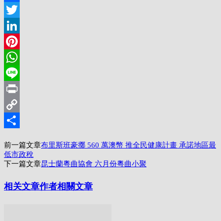
Facebook
Twitter
LinkedIn
Pinterest
WhatsApp
Line
Print
Copy
Link
分
前一篇文章
布里斯班豪擲 560 萬澳幣 推全民健康計畫 承諾地區最
享
低市政稅
下一篇文章
昆士蘭粵曲協會 六月份粵曲小聚
相关文章
作者相關文章