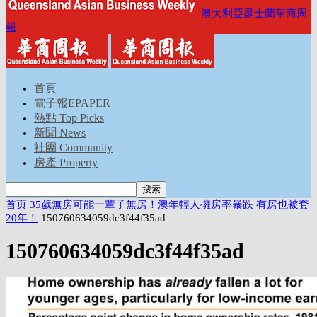
澳大利亞昆士蘭華商周
報
首頁
電子報EPAPER
熱點 Top Picks
新聞 News
社團 Community
房產 Property
首页
35歲無房可能一輩子無房！澳年輕人擁房率暴跌 有房也被套
20年！
150760634059dc3f44f35ad
150760634059dc3f44f35ad