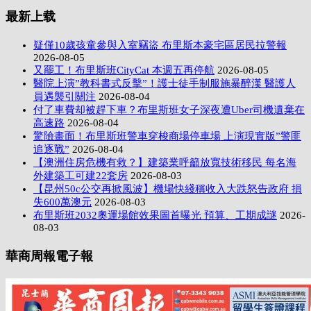
最新上载
疑僅10歲孩童參與入室竊盜 布里斯本豪宅區居民拉警報
2026-08-05
又罷工！布里斯班CityCat 本週五再停航
2026-08-05
醫院上演”教科書式反擊”！護士徒手制服施暴醉漢 醫護人
員遇襲引關注
2026-08-04
付了車費却被趕下車？布里斯班女子深夜遭Uber司機遺棄在
高速路
2026-08-04
驚險畫面！布里斯班警車穿梭商場停車場 上演現實版”警匪
追逐戰”
2026-08-04
【澳洲住房危機有救？】建築業呼籲放寬技術移民 每名海
外建築工可建22套房
2026-08-03
【昆州50c公交再掀風波】機場快綫稱收入大跌怒告政府 損
失600萬澳元
2026-08-03
布里斯班2032奧運場館效果圖首曝光 預算、工期成謎
2026-
08-03
華商周報電子報