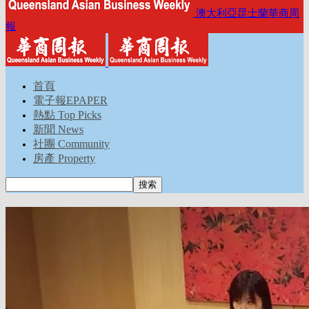
澳大利亞昆士蘭華商周
報
首頁
電子報EPAPER
熱點 Top Picks
新聞 News
社團 Community
房產 Property