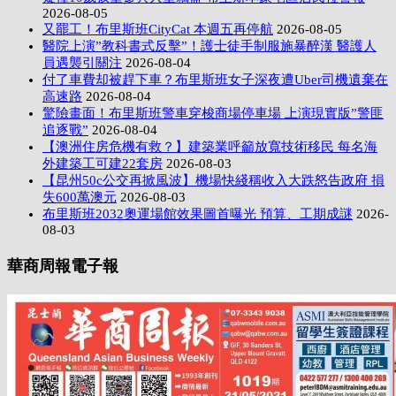
2026-08-05
又罷工！布里斯班CityCat 本週五再停航
2026-08-05
醫院上演”教科書式反擊”！護士徒手制服施暴醉漢 醫護人
員遇襲引關注
2026-08-04
付了車費却被趕下車？布里斯班女子深夜遭Uber司機遺棄在
高速路
2026-08-04
驚險畫面！布里斯班警車穿梭商場停車場 上演現實版”警匪
追逐戰”
2026-08-04
【澳洲住房危機有救？】建築業呼籲放寬技術移民 每名海
外建築工可建22套房
2026-08-03
【昆州50c公交再掀風波】機場快綫稱收入大跌怒告政府 損
失600萬澳元
2026-08-03
布里斯班2032奧運場館效果圖首曝光 預算、工期成謎
2026-
08-03
華商周報電子報