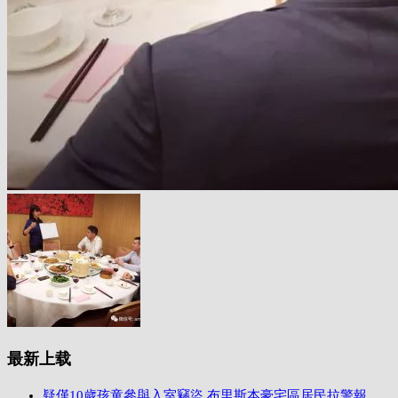
最新上载
疑僅10歲孩童參與入室竊盜 布里斯本豪宅區居民拉警報