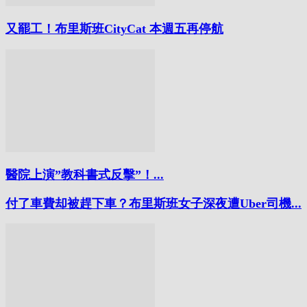
又罷工！布里斯班CityCat 本週五再停航
醫院上演”教科書式反擊”！...
付了車費却被趕下車？布里斯班女子深夜遭Uber司機...