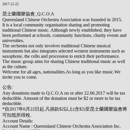
2017-12-22
昆士蘭國樂協會_Q.C.O.A
Queensland Chinese Orchestra Association was founded in 2015.
It is a local community organisation sharing and promoting
traditional Chinese music. Although newly established, they have
been performed at schools, community functions, charity events and
universities.
The orchestra not only involves traditional Chinese musical
instruments but also integrates selected western instruments such as
saxophone, the cello and procession to enrich their performance.
The music group aims for sharing Chinese traditional music as well
as the culture.
Welcome for all ages, nationalities.As long as you like music.We
invite you to come.
公告:
Any donations made to Q.C.O.A on or after 22.06.2017 will be tax
deductible. Amount of the donation must be $2 or more to be tax
deductible.
*自2017年6月22日起,凡捐款$2以上(含$2)至昆士蘭國樂協會將
可扣抵所得稅.
Account Details:
Account Name : Queensland Chinese Orchestra Association Inc.