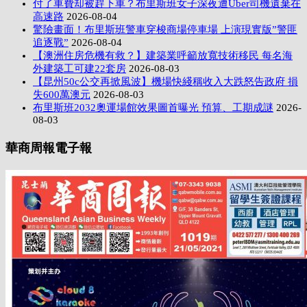
付了車費却被趕下車？布里斯班女子深夜遭Uber司機遺棄在
高速路
2026-08-04
驚險畫面！布里斯班警車穿梭商場停車場 上演現實版”警匪
追逐戰”
2026-08-04
【澳洲住房危機有救？】建築業呼籲放寬技術移民 每名海
外建築工可建22套房
2026-08-03
【昆州50c公交再掀風波】機場快綫稱收入大跌怒告政府 損
失600萬澳元
2026-08-03
布里斯班2032奧運場館效果圖首曝光 預算、工期成謎
2026-
08-03
華商周報電子報