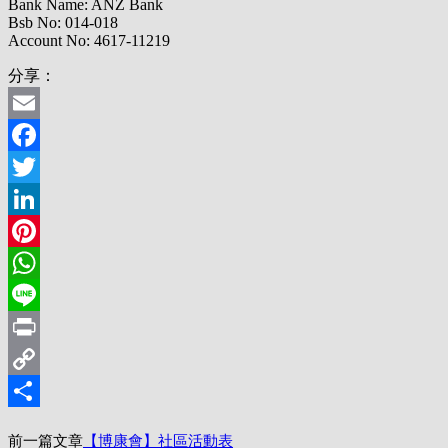
Bank Name: ANZ Bank
Bsb No: 014-018
Account No: 4617-11219
分享：
Email
Facebook
Twitter
LinkedIn
Pinterest
WhatsApp
Line
Print
Copy
Link
分
前一篇文章
【博康會】社區活動表