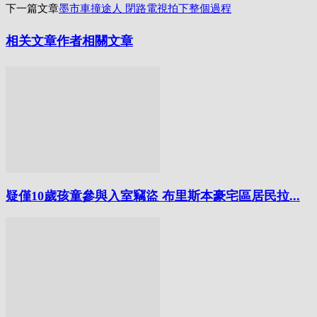
享
下一篇文章
墨市車撞途人 閉路電視拍下整個過程
相关文章
作者相關文章
疑僅10歲孩童參與入室竊盜 布里斯本豪宅區居民拉...