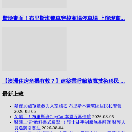
驚險畫面！布里斯班警車穿梭商場停車場 上演現實...
【澳洲住房危機有救？】建築業呼籲放寬技術移民 ...
最新上载
疑僅10歲孩童參與入室竊盜 布里斯本豪宅區居民拉警報
2026-08-05
又罷工！布里斯班CityCat 本週五再停航
2026-08-05
醫院上演”教科書式反擊”！護士徒手制服施暴醉漢 醫護人
員遇襲引關注
2026-08-04