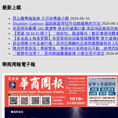
最新上载
昆士蘭粵曲協會 六月份粵曲小聚
2026-06-16
Disability Gateway 協助家庭尋找可信賴服務的方法
2026-06-
布里斯班豪擲 560 萬澳幣 推全民健康計畫 承諾地區最低市
【買過 JB Hi-Fi 嗎？】「假折扣」風波曝光！數百澳洲消費者
【多名路人無辜受襲】布里斯班街頭爆發隨機襲擊 警方逮捕
趕走鬧事少年反被打傷！昆州亞裔麵包店老闆遭襲腿骨折入
降息呼聲高漲！專家警告：澳洲央行若再按兵不動，經濟恐
「報警也沒用？」昆州商舖屢遭破壞 小業主苦不堪言
2026-0
華商周報電子報