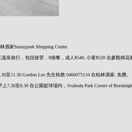
林酒家
Sunnypark Shopping Centre.
天溫泉旅行，包括旅菅，
8
個餐，成人
$540,
小童
$520
去參觀棉花
.30
至
11.30 Gordon Lee
先生執教
0466975110
在柏林酒家
.
免費。
早上
7.30
至
8.30
在公園籃球場內，
Svaboda
Park Corner of
Beenleigh