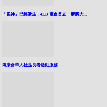
「雀神」已經誕生 : 4EB 電台首屆「麻將大...
博康會華人社區長者活動服務