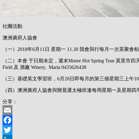
社團活動
澳洲廣府人協會
（一）
2018
年
6
月
11
日
星期一
11.30
我會與行每月一次茶聚會柏
（二）本會
于日期未定，週末
Moree Hot Spring Tour
莫里市四
Field
及
酒廠
Winery,
Maria 0435626438
（三）基礎英文學習班，
6
月
20
日即每月的第三個星期三上午
10
（四）澳洲廣府人協會與辦晨運太極班逢每周星期一及星期四
分享：
Email
Facebook