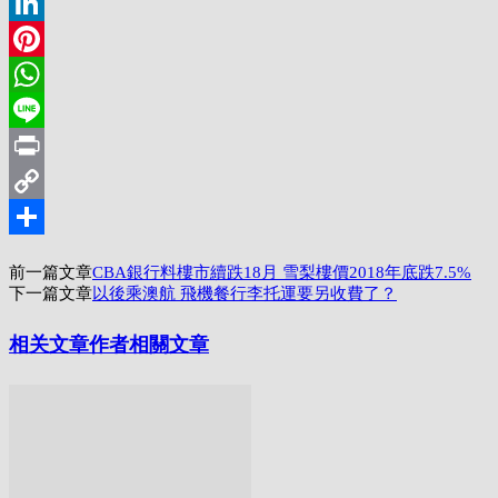
Twitter
LinkedIn
Pinterest
WhatsApp
Line
Print
Copy
Link
分
前一篇文章
CBA銀行料樓市續跌18月 雪梨樓價2018年底跌7.5%
享
下一篇文章
以後乘澳航 飛機餐行李托運要另收費了？
相关文章
作者相關文章