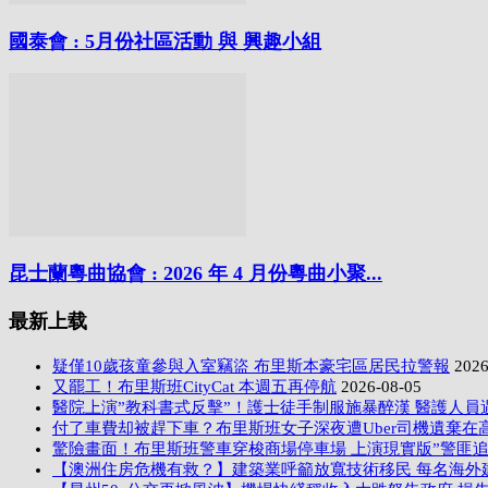
國泰會 : 5月份社區活動 與 興趣小組
昆士蘭粵曲協會 : 2026 年 4 月份粵曲小聚...
最新上载
疑僅10歲孩童參與入室竊盜 布里斯本豪宅區居民拉警報
2026
又罷工！布里斯班CityCat 本週五再停航
2026-08-05
醫院上演”教科書式反擊”！護士徒手制服施暴醉漢 醫護人員
付了車費却被趕下車？布里斯班女子深夜遭Uber司機遺棄在
驚險畫面！布里斯班警車穿梭商場停車場 上演現實版”警匪追
【澳洲住房危機有救？】建築業呼籲放寬技術移民 每名海外