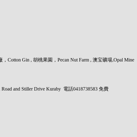
廠，
Cotton Gin ,
胡桃果園，
Pecan Nut Farm ,
澳宝礦場
,Opal Mine
 Road and Stiller Drive Kuraby
電話
0418738583
免費