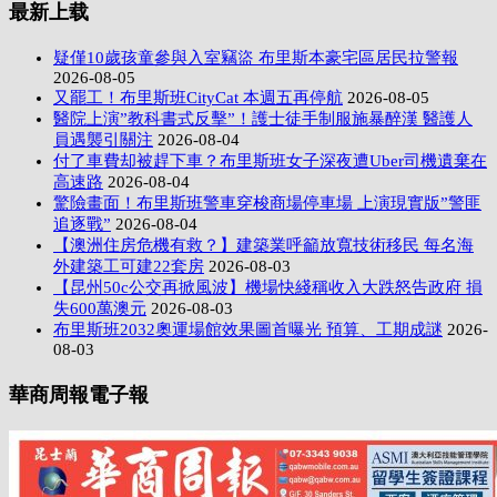
最新上载
疑僅10歲孩童參與入室竊盜 布里斯本豪宅區居民拉警報
2026-08-05
又罷工！布里斯班CityCat 本週五再停航
2026-08-05
醫院上演”教科書式反擊”！護士徒手制服施暴醉漢 醫護人
員遇襲引關注
2026-08-04
付了車費却被趕下車？布里斯班女子深夜遭Uber司機遺棄在
高速路
2026-08-04
驚險畫面！布里斯班警車穿梭商場停車場 上演現實版”警匪
追逐戰”
2026-08-04
【澳洲住房危機有救？】建築業呼籲放寬技術移民 每名海
外建築工可建22套房
2026-08-03
【昆州50c公交再掀風波】機場快綫稱收入大跌怒告政府 損
失600萬澳元
2026-08-03
布里斯班2032奧運場館效果圖首曝光 預算、工期成謎
2026-
08-03
華商周報電子報