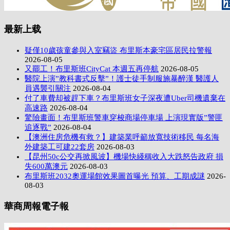
最新上载
疑僅10歲孩童參與入室竊盜 布里斯本豪宅區居民拉警報
2026-08-05
又罷工！布里斯班CityCat 本週五再停航
2026-08-05
醫院上演”教科書式反擊”！護士徒手制服施暴醉漢 醫護人
員遇襲引關注
2026-08-04
付了車費却被趕下車？布里斯班女子深夜遭Uber司機遺棄在
高速路
2026-08-04
驚險畫面！布里斯班警車穿梭商場停車場 上演現實版”警匪
追逐戰”
2026-08-04
【澳洲住房危機有救？】建築業呼籲放寬技術移民 每名海
外建築工可建22套房
2026-08-03
【昆州50c公交再掀風波】機場快綫稱收入大跌怒告政府 損
失600萬澳元
2026-08-03
布里斯班2032奧運場館效果圖首曝光 預算、工期成謎
2026-
08-03
華商周報電子報