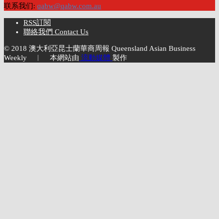
联系我们:
qabw@qabw.com.au
RSS訂閱
聯絡我們 Contact Us
© 2018 澳大利亞昆士蘭華商周報 Queensland Asian Business
Weekly ︱ 本網站由
流動媒體
製作