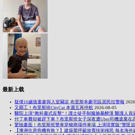
最新上载
疑僅10歲孩童參與入室竊盜 布里斯本豪宅區居民拉警報
2026
又罷工！布里斯班CityCat 本週五再停航
2026-08-05
醫院上演”教科書式反擊”！護士徒手制服施暴醉漢 醫護人員
付了車費却被趕下車？布里斯班女子深夜遭Uber司機遺棄在
驚險畫面！布里斯班警車穿梭商場停車場 上演現實版”警匪追
【澳洲住房危機有救？】建築業呼籲放寬技術移民 每名海外