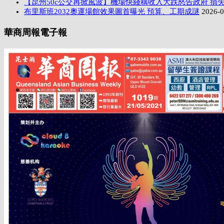
【昆州50c公交再掀風波】機場快綫稱收入大跌怒告政府 損失
布里斯班2032奧運場館效果圖首曝光 預算、工期成謎
2026-0
華商周報電子報