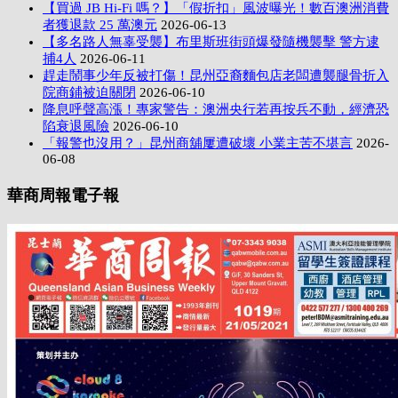
【買過 JB Hi-Fi 嗎？】「假折扣」風波曝光！數百澳洲消費
者獲退款 25 萬澳元
2026-06-13
【多名路人無辜受襲】布里斯班街頭爆發隨機襲擊 警方逮
捕4人
2026-06-11
趕走鬧事少年反被打傷！昆州亞裔麵包店老闆遭襲腿骨折入
院商鋪被迫關閉
2026-06-10
降息呼聲高漲！專家警告：澳洲央行若再按兵不動，經濟恐
陷衰退風險
2026-06-10
「報警也沒用？」昆州商舖屢遭破壞 小業主苦不堪言
2026-
06-08
華商周報電子報