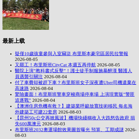
最新上载
疑僅10歲孩童參與入室竊盜 布里斯本豪宅區居民拉警報
2026-08-05
又罷工！布里斯班CityCat 本週五再停航
2026-08-05
醫院上演”教科書式反擊”！護士徒手制服施暴醉漢 醫護人
員遇襲引關注
2026-08-04
付了車費却被趕下車？布里斯班女子深夜遭Uber司機遺棄在
高速路
2026-08-04
驚險畫面！布里斯班警車穿梭商場停車場 上演現實版”警匪
追逐戰”
2026-08-04
【澳洲住房危機有救？】建築業呼籲放寬技術移民 每名海
外建築工可建22套房
2026-08-03
【昆州50c公交再掀風波】機場快綫稱收入大跌怒告政府 損
失600萬澳元
2026-08-03
布里斯班2032奧運場館效果圖首曝光 預算、工期成謎
2026-
08-03