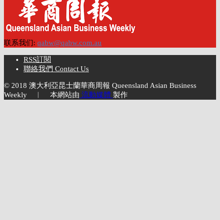
联系我们:
qabw@qabw.com.au
RSS訂閱
聯絡我們 Contact Us
© 2018 澳大利亞昆士蘭華商周報 Queensland Asian Business
Weekly ︱ 本網站由
流動媒體
製作