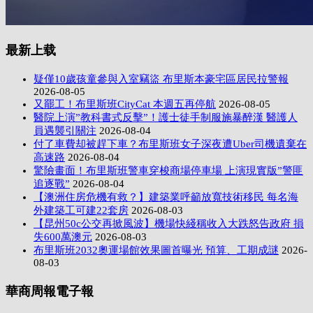
最新上载
疑僅10歲孩童參與入室竊盜 布里斯本豪宅區居民拉警報
2026-08-05
又罷工！布里斯班CityCat 本週五再停航
2026-08-05
醫院上演”教科書式反擊”！護士徒手制服施暴醉漢 醫護人
員遇襲引關注
2026-08-04
付了車費却被趕下車？布里斯班女子深夜遭Uber司機遺棄在
高速路
2026-08-04
驚險畫面！布里斯班警車穿梭商場停車場 上演現實版”警匪
追逐戰”
2026-08-04
【澳洲住房危機有救？】建築業呼籲放寬技術移民 每名海
外建築工可建22套房
2026-08-03
【昆州50c公交再掀風波】機場快綫稱收入大跌怒告政府 損
失600萬澳元
2026-08-03
布里斯班2032奧運場館效果圖首曝光 預算、工期成謎
2026-
08-03
華商周報電子報