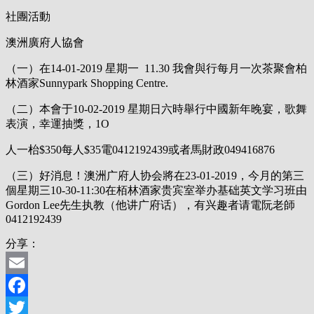
社團活動
澳洲廣府人協會
（一）在14-01-2019 星期一
11.30 我會與行每月一次茶聚會柏
林酒家Sunnypark Shopping Centre.
（
二）本會于
10-02-2019
星期日六時舉行中國新年晚宴，歌舞
表演，幸運抽獎，
1O
人一枱
$350
每人
$35
電
0412192439
或者馬財政
049416876
（三）好消息！澳洲广府人协会將在23-01-2019，今月的第三
個星期三10-30-11:30在栢林酒家贵宾室举办基础英文学习班由
Gordon Lee先生执教（他讲广府话），有兴趣者请電阮老師
0412192439
分享：
Email
Facebook