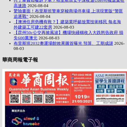
付了車費却被趕下車？布里斯班女子深夜遭Uber司機遺棄在
高速路
2026-08-04
驚險畫面！布里斯班警車穿梭商場停車場 上演現實版”警匪
追逐戰”
2026-08-04
【澳洲住房危機有救？】建築業呼籲放寬技術移民 每名海
外建築工可建22套房
2026-08-03
【昆州50c公交再掀風波】機場快綫稱收入大跌怒告政府 損
失600萬澳元
2026-08-03
布里斯班2032奧運場館效果圖首曝光 預算、工期成謎
2026-
08-03
華商周報電子報