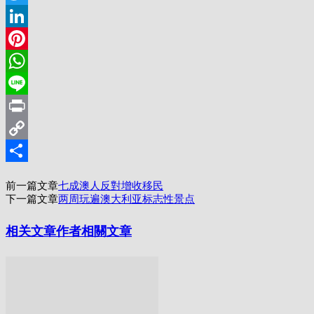
Twitter
LinkedIn
Pinterest
WhatsApp
Line
Print
Copy
Link
分
前一篇文章
七成澳人反對增收移民
享
下一篇文章
两周玩遍澳大利亚标志性景点
相关文章
作者相關文章