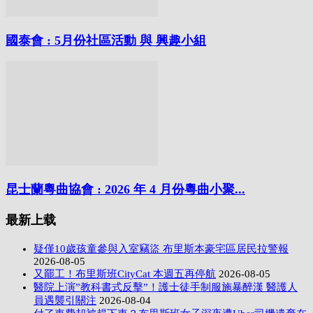
國泰會 : 5月份社區活動 與 興趣小組
昆士蘭粵曲協會 : 2026 年 4 月份粵曲小聚...
最新上载
疑僅10歲孩童參與入室竊盜 布里斯本豪宅區居民拉警報
2026-08-05
又罷工！布里斯班CityCat 本週五再停航
2026-08-05
醫院上演”教科書式反擊”！護士徒手制服施暴醉漢 醫護人
員遇襲引關注
2026-08-04