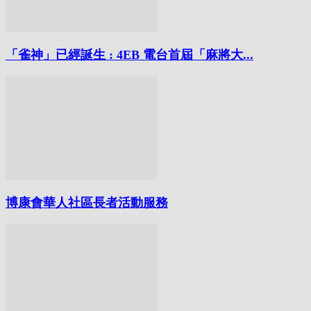
「雀神」已經誕生 : 4EB 電台首屆「麻將大...
博康會華人社區長者活動服務