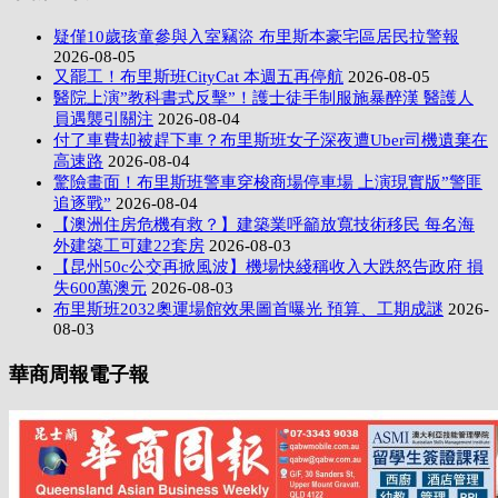
疑僅10歲孩童參與入室竊盜 布里斯本豪宅區居民拉警報
2026-08-05
又罷工！布里斯班CityCat 本週五再停航
2026-08-05
醫院上演”教科書式反擊”！護士徒手制服施暴醉漢 醫護人
員遇襲引關注
2026-08-04
付了車費却被趕下車？布里斯班女子深夜遭Uber司機遺棄在
高速路
2026-08-04
驚險畫面！布里斯班警車穿梭商場停車場 上演現實版”警匪
追逐戰”
2026-08-04
【澳洲住房危機有救？】建築業呼籲放寬技術移民 每名海
外建築工可建22套房
2026-08-03
【昆州50c公交再掀風波】機場快綫稱收入大跌怒告政府 損
失600萬澳元
2026-08-03
布里斯班2032奧運場館效果圖首曝光 預算、工期成謎
2026-
08-03
華商周報電子報