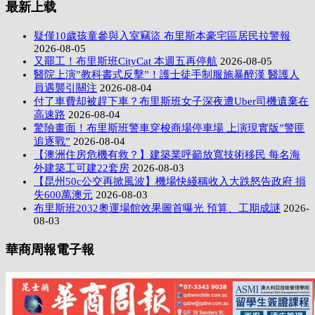
最新上载
疑僅10歲孩童參與入室竊盜 布里斯本豪宅區居民拉警報
2026-08-05
又罷工！布里斯班CityCat 本週五再停航
2026-08-05
醫院上演”教科書式反擊”！護士徒手制服施暴醉漢 醫護人
員遇襲引關注
2026-08-04
付了車費却被趕下車？布里斯班女子深夜遭Uber司機遺棄在
高速路
2026-08-04
驚險畫面！布里斯班警車穿梭商場停車場 上演現實版”警匪
追逐戰”
2026-08-04
【澳洲住房危機有救？】建築業呼籲放寬技術移民 每名海
外建築工可建22套房
2026-08-03
【昆州50c公交再掀風波】機場快綫稱收入大跌怒告政府 損
失600萬澳元
2026-08-03
布里斯班2032奧運場館效果圖首曝光 預算、工期成謎
2026-
08-03
華商周報電子報