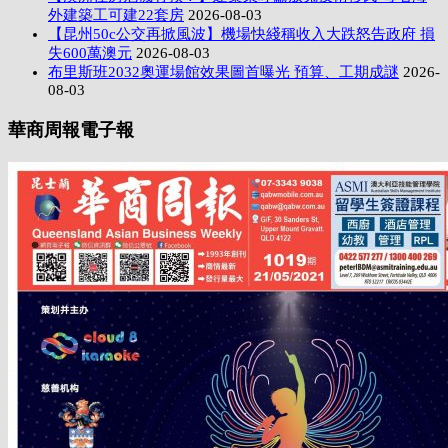
外建築工可建22套房
2026-08-03
【昆州50c公交再掀風波】機場快綫稱收入大跌怒告政府 損
失600萬澳元
2026-08-03
布里斯班2032奧運場館效果圖首曝光 預算、工期成謎
2026-
08-03
華商周報電子報