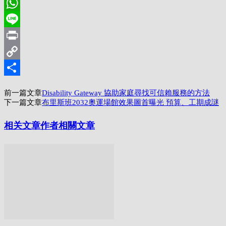
Pinterest
WhatsApp
Line
Print
Copy
Link
分
前一篇文章
Disability Gateway 協助家庭尋找可信賴服務的方法
享
下一篇文章
布里斯班2032奧運場館效果圖首曝光 預算、工期成謎
相关文章
作者相關文章