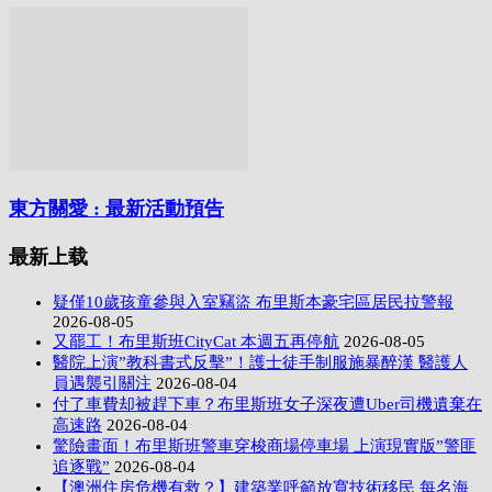
東方關愛 : 最新活動預告
最新上载
疑僅10歲孩童參與入室竊盜 布里斯本豪宅區居民拉警報
2026-08-05
又罷工！布里斯班CityCat 本週五再停航
2026-08-05
醫院上演”教科書式反擊”！護士徒手制服施暴醉漢 醫護人
員遇襲引關注
2026-08-04
付了車費却被趕下車？布里斯班女子深夜遭Uber司機遺棄在
高速路
2026-08-04
驚險畫面！布里斯班警車穿梭商場停車場 上演現實版”警匪
追逐戰”
2026-08-04
【澳洲住房危機有救？】建築業呼籲放寬技術移民 每名海