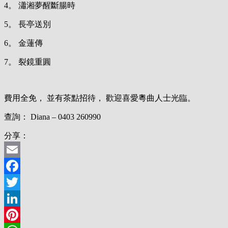
4。 瀟湘夢醒斷腸時
5。 長亭送別
6。 金蓮傳
7。 裂鏡重圓
費用全免， 並有茶點招待， 歡迎喜愛粵曲人士光臨。
查詢： Diana – 0403 260990
分享：
Email
Facebook
Twitter
LinkedIn