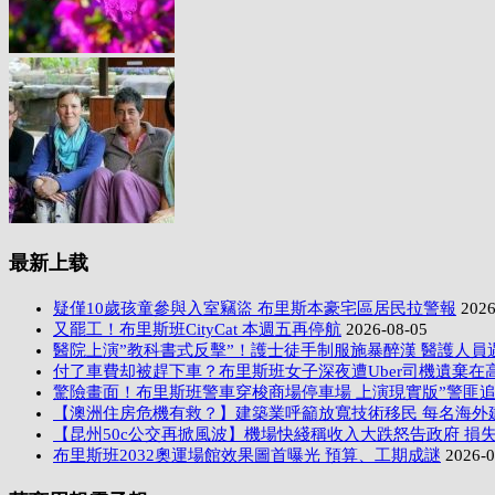
最新上载
疑僅10歲孩童參與入室竊盜 布里斯本豪宅區居民拉警報
2026
又罷工！布里斯班CityCat 本週五再停航
2026-08-05
醫院上演”教科書式反擊”！護士徒手制服施暴醉漢 醫護人員
付了車費却被趕下車？布里斯班女子深夜遭Uber司機遺棄在
驚險畫面！布里斯班警車穿梭商場停車場 上演現實版”警匪追
【澳洲住房危機有救？】建築業呼籲放寬技術移民 每名海外
【昆州50c公交再掀風波】機場快綫稱收入大跌怒告政府 損失
布里斯班2032奧運場館效果圖首曝光 預算、工期成謎
2026-0