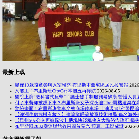
最新上载
疑僅10歲孩童參與入室竊盜 布里斯本豪宅區居民拉警報
2026
又罷工！布里斯班CityCat 本週五再停航
2026-08-05
醫院上演”教科書式反擊”！護士徒手制服施暴醉漢 醫護人員
付了車費却被趕下車？布里斯班女子深夜遭Uber司機遺棄在
驚險畫面！布里斯班警車穿梭商場停車場 上演現實版”警匪追
【澳洲住房危機有救？】建築業呼籲放寬技術移民 每名海外
【昆州50c公交再掀風波】機場快綫稱收入大跌怒告政府 損失
布里斯班2032奧運場館效果圖首曝光 預算、工期成謎
2026-0