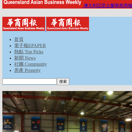
澳大利亞昆士蘭華商周
首頁
電子報EPAPER
熱點 Top Picks
新聞 News
社團 Community
房產 Property