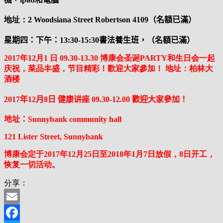
地址：
2 Woodsiana Street Robertson 4109
（名額已滿）
星期四：
下午：
13:30-15:30
書法養生班，（名額已滿）
2017
年
12
月
1
日
09.30-13.30
博康会圣诞
PARTY
和生日会一起
庆祝
，
菜品丰盛，节目精彩！
歡迎大家參加！ 地址：
柏林大
酒楼
2017
年
12
月
8
日 健康讲座
09.30-12.00
歡迎大家參加！
地址：
Sunnybank community hall
121 Lister Street, Sunnybank
博康会定于
2017
年
12
月
25
日至
2018
年
1
月
7
日放假，
8
日开工，
恢复一切活动。
分享：
Email