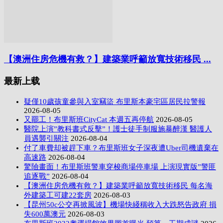
【澳洲住房危機有救？】建築業呼籲放寬技術移民 ...
最新上载
疑僅10歲孩童參與入室竊盜 布里斯本豪宅區居民拉警報
2026-08-05
又罷工！布里斯班CityCat 本週五再停航
2026-08-05
醫院上演”教科書式反擊”！護士徒手制服施暴醉漢 醫護人
員遇襲引關注
2026-08-04
付了車費却被趕下車？布里斯班女子深夜遭Uber司機遺棄在
高速路
2026-08-04
驚險畫面！布里斯班警車穿梭商場停車場 上演現實版”警匪
追逐戰”
2026-08-04
【澳洲住房危機有救？】建築業呼籲放寬技術移民 每名海
外建築工可建22套房
2026-08-03
【昆州50c公交再掀風波】機場快綫稱收入大跌怒告政府 損
失600萬澳元
2026-08-03