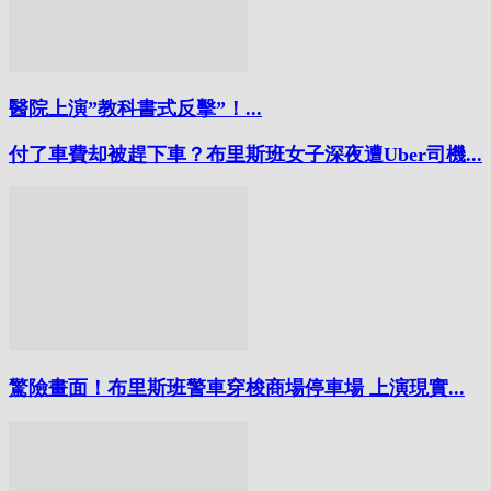
醫院上演”教科書式反擊”！...
付了車費却被趕下車？布里斯班女子深夜遭Uber司機...
驚險畫面！布里斯班警車穿梭商場停車場 上演現實...