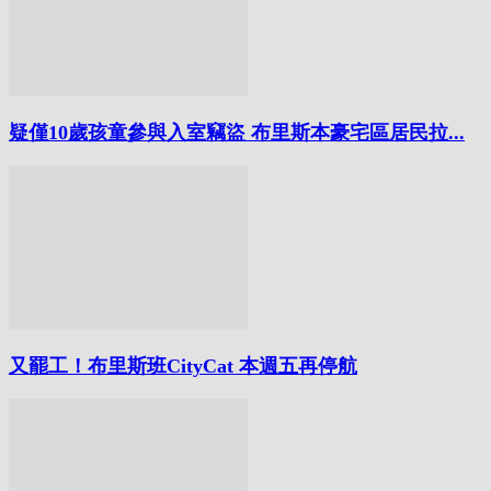
疑僅10歲孩童參與入室竊盜 布里斯本豪宅區居民拉...
又罷工！布里斯班CityCat 本週五再停航