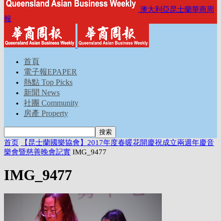
澳大利亞昆士蘭華商周
報
首頁
電子報EPAPER
熱點 Top Picks
新聞 News
社團 Community
房產 Property
首页
【昆士蘭國樂協會】2017年度春暖花開慶祝成立兩週年慶音
樂會暨慈善晚會記實
IMG_9477
IMG_9477