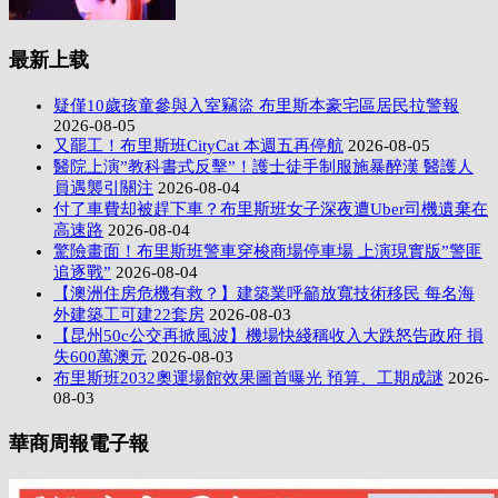
最新上载
疑僅10歲孩童參與入室竊盜 布里斯本豪宅區居民拉警報
2026-08-05
又罷工！布里斯班CityCat 本週五再停航
2026-08-05
醫院上演”教科書式反擊”！護士徒手制服施暴醉漢 醫護人
員遇襲引關注
2026-08-04
付了車費却被趕下車？布里斯班女子深夜遭Uber司機遺棄在
高速路
2026-08-04
驚險畫面！布里斯班警車穿梭商場停車場 上演現實版”警匪
追逐戰”
2026-08-04
【澳洲住房危機有救？】建築業呼籲放寬技術移民 每名海
外建築工可建22套房
2026-08-03
【昆州50c公交再掀風波】機場快綫稱收入大跌怒告政府 損
失600萬澳元
2026-08-03
布里斯班2032奧運場館效果圖首曝光 預算、工期成謎
2026-
08-03
華商周報電子報