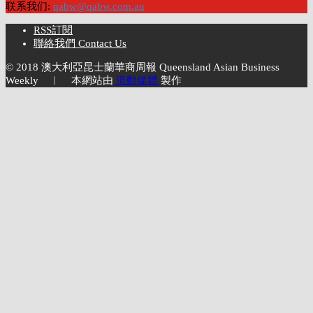
联系我们:
qabw@qabw.com.au
RSS訂閱
聯絡我們 Contact Us
© 2018 澳大利亞昆士蘭華商周報 Queensland Asian Business
Weekly ︱ 本網站由
流動媒體
製作