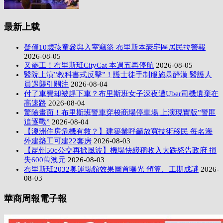
最新上载
疑僅10歲孩童參與入室竊盜 布里斯本豪宅區居民拉警報
2026-08-05
又罷工！布里斯班CityCat 本週五再停航
2026-08-05
醫院上演”教科書式反擊”！護士徒手制服施暴醉漢 醫護人
員遇襲引關注
2026-08-04
付了車費却被趕下車？布里斯班女子深夜遭Uber司機遺棄在
高速路
2026-08-04
驚險畫面！布里斯班警車穿梭商場停車場 上演現實版”警匪
追逐戰”
2026-08-04
【澳洲住房危機有救？】建築業呼籲放寬技術移民 每名海
外建築工可建22套房
2026-08-03
【昆州50c公交再掀風波】機場快綫稱收入大跌怒告政府 損
失600萬澳元
2026-08-03
布里斯班2032奧運場館效果圖首曝光 預算、工期成謎
2026-
08-03
華商周報電子報