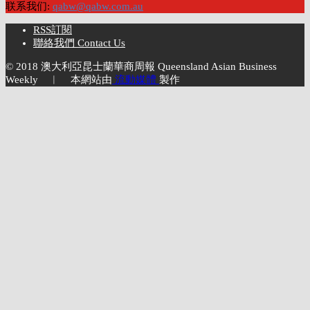
联系我们:
qabw@qabw.com.au
RSS訂閱
聯絡我們 Contact Us
© 2018 澳大利亞昆士蘭華商周報 Queensland Asian Business
Weekly ︱ 本網站由
流動媒體
製作