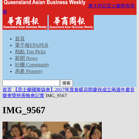
澳大利亞昆士蘭華商周
報
首頁
電子報EPAPER
熱點 Top Picks
新聞 News
社團 Community
房產 Property
首页
【昆士蘭國樂協會】2017年度春暖花開慶祝成立兩週年慶音
樂會暨慈善晚會記實
IMG_9567
IMG_9567