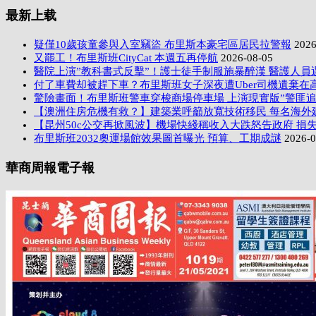
最新上载
疑僅10歲孩童參與入室竊盜 布里斯本豪宅區居民拉警報
2026
又罷工！布里斯班CityCat 本週五再停航
2026-08-05
醫院上演”教科書式反擊”！護士徒手制服施暴醉漢 醫護人員
付了車費却被趕下車？布里斯班女子深夜遭Uber司機遺棄在
驚險畫面！布里斯班警車穿梭商場停車場 上演現實版”警匪追
【澳洲住房危機有救？】建築業呼籲放寬技術移民 每名海外
【昆州50c公交再掀風波】機場快綫稱收入大跌怒告政府 損失
布里斯班2032奧運場館效果圖首曝光 預算、工期成謎
2026-0
華商周報電子報