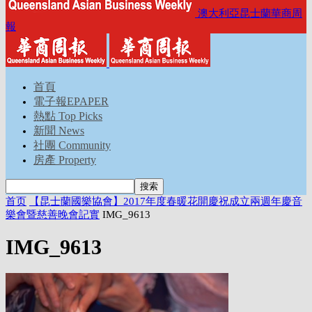
澳大利亞昆士蘭華商周
報
首頁
電子報EPAPER
熱點 Top Picks
新聞 News
社團 Community
房產 Property
首页
【昆士蘭國樂協會】2017年度春暖花開慶祝成立兩週年慶音
樂會暨慈善晚會記實
IMG_9613
IMG_9613