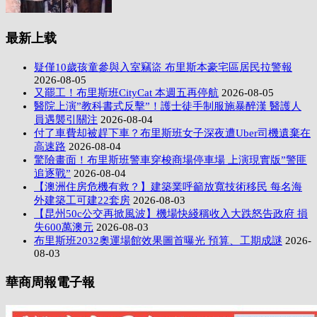
最新上载
疑僅10歲孩童參與入室竊盜 布里斯本豪宅區居民拉警報
2026-08-05
又罷工！布里斯班CityCat 本週五再停航
2026-08-05
醫院上演”教科書式反擊”！護士徒手制服施暴醉漢 醫護人
員遇襲引關注
2026-08-04
付了車費却被趕下車？布里斯班女子深夜遭Uber司機遺棄在
高速路
2026-08-04
驚險畫面！布里斯班警車穿梭商場停車場 上演現實版”警匪
追逐戰”
2026-08-04
【澳洲住房危機有救？】建築業呼籲放寬技術移民 每名海
外建築工可建22套房
2026-08-03
【昆州50c公交再掀風波】機場快綫稱收入大跌怒告政府 損
失600萬澳元
2026-08-03
布里斯班2032奧運場館效果圖首曝光 預算、工期成謎
2026-
08-03
華商周報電子報