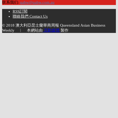
联系我们:
qabw@qabw.com.au
RSS訂閱
聯絡我們 Contact Us
© 2018 澳大利亞昆士蘭華商周報 Queensland Asian Business
Weekly ︱ 本網站由
流動媒體
製作